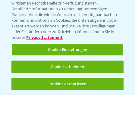
wirksamen Rechtsbehelfe zur Verfügung stehen.
01.04.2026
Detaillierte Informationen zu unbedingt notwendigen
Cookies, ohne die wir die Webseite nicht verfügbar machen
können, und optionalen Cookies, die unten abgelehnt oder
akzeptiert werden können, und wie Sie Ihre Einwilligungen
jeder Zeit ändern oder zurückziehen können, finden Sie in
unserer
Privacy Statement
Cookie Einstellungen
Cookies ablehnen
Standortreport Einbeck - Fungizidlösungen
6:50
in der Gerste
Cookies akzeptieren
23.03.2026
Öffnen
Bis zu 4 Produkte vergleichen:
(noch 4)