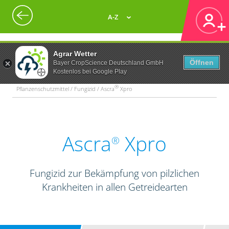
A-Z
Agrar Wetter
Öffnen
Bayer CropScience Deutschland GmbH
Kostenlos bei Google Play
®
Pflanzenschutzmittel / Fungizid / Ascra
Xpro
Ascra
Xpro
®
Fungizid zur Bekämpfung von pilzlichen
Krankheiten in allen Getreidearten