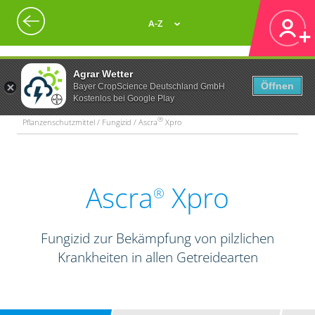
A-Z
Agrar Wetter
Öffnen
Bayer CropScience Deutschland GmbH
Kostenlos bei Google Play
®
Pflanzenschutzmittel / Fungizid / Ascra
Xpro
Ascra
Xpro
®
Fungizid zur Bekämpfung von pilzlichen
Krankheiten in allen Getreidearten