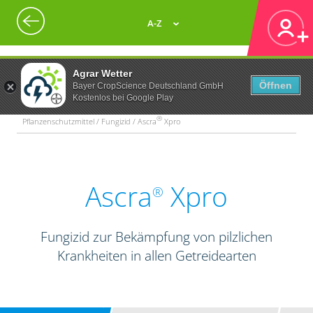
A-Z
Agrar Wetter
Öffnen
Bayer CropScience Deutschland GmbH
Kostenlos bei Google Play
®
Pflanzenschutzmittel / Fungizid / Ascra
Xpro
Ascra
Xpro
®
Fungizid zur Bekämpfung von pilzlichen
Krankheiten in allen Getreidearten