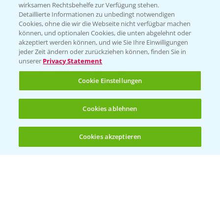
wirksamen Rechtsbehelfe zur Verfügung stehen.
01.04.2026
Detaillierte Informationen zu unbedingt notwendigen
Cookies, ohne die wir die Webseite nicht verfügbar machen
können, und optionalen Cookies, die unten abgelehnt oder
akzeptiert werden können, und wie Sie Ihre Einwilligungen
jeder Zeit ändern oder zurückziehen können, finden Sie in
unserer
Privacy Statement
Cookie Einstellungen
Standortreport Einbeck - Fungizidlösungen
Cookies ablehnen
6:50
in der Gerste
23.03.2026
Cookies akzeptieren
Öffnen
Bis zu 4 Produkte vergleichen:
(noch 4)