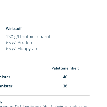
Wirkstoff
130 g/l Prothioconazol
65 g/l Bixafen
65 g/l Fluopyram
e
Paletteneinheit
nister
40
anister
36
de
 verwenden. Die Informationen auf dem Produktetikett sind stets zu