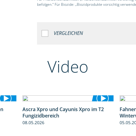
befolgen.“ Für Biozide: „Biozidprodukte vorsichtig verwend
VERGLEICHEN
Video
en
Ascra Xpro und Cayunis Xpro im T2
Fahnen
1:06
2:21
Fungizidbereich
Winter
08.05.2026
05.05.2