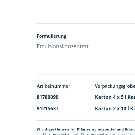
Formulierung
Emulsionskonzentrat
Artikelnummer
Verpackungsgröß
81780099
Karton 4 x 5 l Ka
91215637
Karton 2 x 10 l K
Wichtiger Hinweis für Pflanzenschutzmittel und Biozi
Für Pflanzenschutzmittel: „Pflanzenschutzmittel vorsichtig