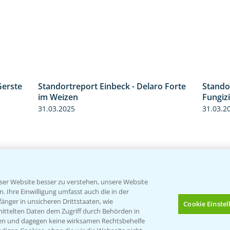
Gerste
Standortreport Einbeck - Delaro Forte
Stando
4:35
3:38
im Weizen
Fungizi
31.03.2025
31.03.2
er Website besser zu verstehen, unsere Website
 Ihre Einwilligung umfasst auch die in der
nger in unsicheren Drittstaaten, wie
Cookie Einste
mittelten Daten dem Zugriff durch Behörden in
gen und dagegen keine wirksamen Rechtsbehelfe
Standortreport Raden -
Standor