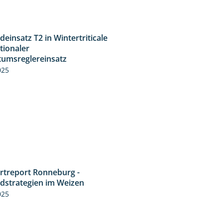
deinsatz T2 in Wintertriticale
1:56
tionaler
umsreglereinsatz
025
rtreport Ronneburg -
6:46
idstrategien im Weizen
025