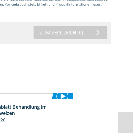
en. Vor Gebrauch stets Etikett und Produktinformationen lesen.“
ZUM VERGLEICH
(0)
blatt Behandlung im
0:53
weizen
026