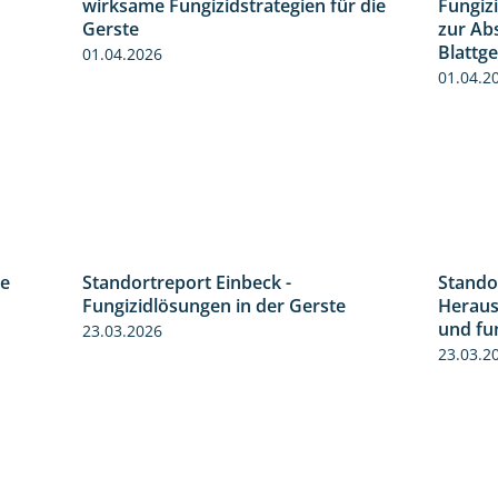
wirksame Fungizidstrategien für die
Fungiz
Gerste
zur Ab
Blattg
01.04.2026
01.04.2
re
Standortreport Einbeck -
Stando
4:30
6:50
Fungizidlösungen in der Gerste
Heraus
und fu
23.03.2026
23.03.2