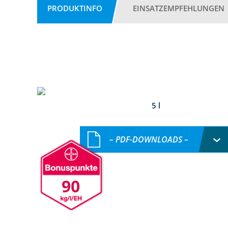
PRODUKTINFO
EINSATZEMPFEHLUNGEN
5 l
– PDF-DOWNLOADS –
90