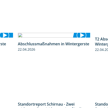
ste
Abschlussmaßnahmen in Wintergerste
T2 Abs
0:46
1:55
Winter
22.04.2026
22.04.2
Standortreport Schirnau - Zwei
Stando
5:04
4:27