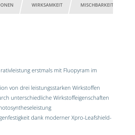
IONEN
WIRKSAMKEIT
MISCHBARKEIT
G
ativleistung erstmals mit Fluopyram im
on von drei leistungsstarken Wirkstoffen
rch unterschiedliche Wirkstoffeigenschaften
hotosyntheseleistung
enfestigkeit dank moderner Xpro-Leafshield-