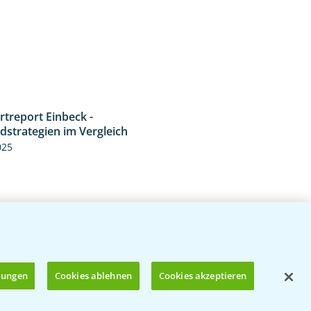
rtreport Einbeck -
6:11
dstrategien im Vergleich
025
llungen
Cookies ablehnen
Cookies akzeptieren
treport Nauen - Jetzt die