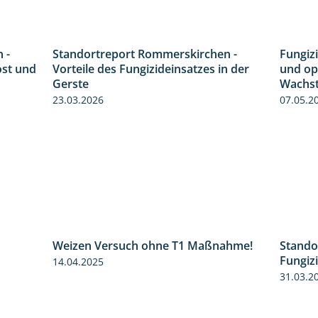
 -
Standortreport Rommerskirchen -
Fungizi
6:11
5:47
ost und
Vorteile des Fungizideinsatzes in der
und op
Gerste
Wachst
23.03.2026
07.05.2
Weizen Versuch ohne T1 Maßnahme!
Stando
1:49
2:20
Fungiz
14.04.2025
31.03.2