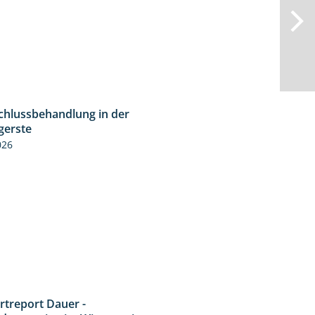
chlussbehandlung in der
1:11
gerste
026
rtreport Dauer -
5:10