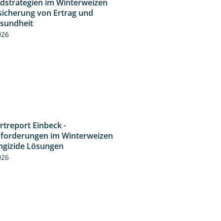
idstrategien im Winterweizen
sicherung von Ertrag und
esundheit
026
rtreport Einbeck -
7:08
forderungen im Winterweizen
ngizide Lösungen
026