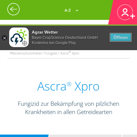
A-Z
Agrar Wetter
Öffnen
Bayer CropScience Deutschland GmbH
Kostenlos bei Google Play
®
Pflanzenschutzmittel / Fungizid / Ascra
Xpro
Ascra
Xpro
®
Fungizid zur Bekämpfung von pilzlichen
Krankheiten in allen Getreidearten