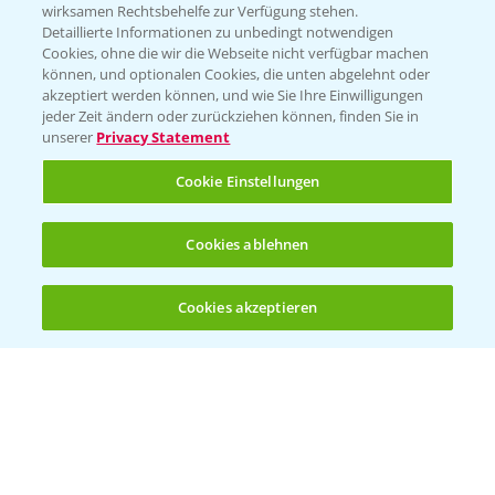
wirksamen Rechtsbehelfe zur Verfügung stehen.
01.04.2026
Detaillierte Informationen zu unbedingt notwendigen
Cookies, ohne die wir die Webseite nicht verfügbar machen
können, und optionalen Cookies, die unten abgelehnt oder
akzeptiert werden können, und wie Sie Ihre Einwilligungen
jeder Zeit ändern oder zurückziehen können, finden Sie in
unserer
Privacy Statement
Cookie Einstellungen
Standortreport Einbeck - Fungizidlösungen
Cookies ablehnen
6:50
in der Gerste
23.03.2026
Cookies akzeptieren
Öffnen
Bis zu 4 Produkte vergleichen:
(noch 4)