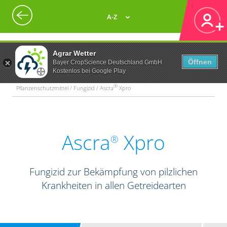
A-Z
Agrar Wetter
Öffnen
Bayer CropScience Deutschland GmbH
Kostenlos bei Google Play
®
Pflanzenschutzmittel / Fungizid / Ascra
Xpro
Ascra
Xpro
®
Fungizid zur Bekämpfung von pilzlichen
Krankheiten in allen Getreidearten