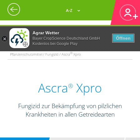
A-Z
Agrar Wetter
Öffnen
Bayer CropScience Deutschland GmbH
Kostenlos bei Google Play
®
Pflanzenschutzmittel / Fungizid / Ascra
Xpro
Ascra
Xpro
®
Fungizid zur Bekämpfung von pilzlichen
Krankheiten in allen Getreidearten