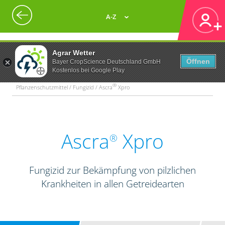
A-Z
Agrar Wetter
Öffnen
Bayer CropScience Deutschland GmbH
Kostenlos bei Google Play
®
Pflanzenschutzmittel / Fungizid / Ascra
Xpro
Ascra
Xpro
®
Fungizid zur Bekämpfung von pilzlichen
Krankheiten in allen Getreidearten