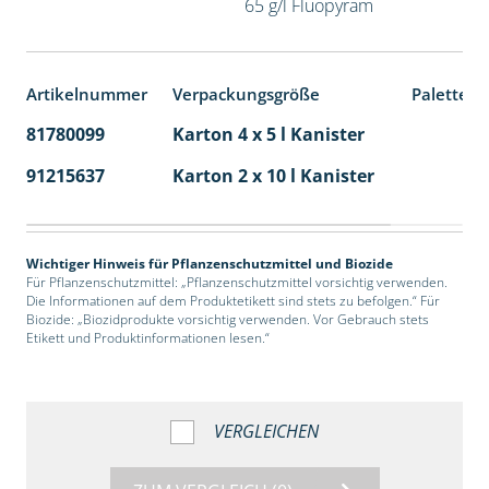
65 g/l Fluopyram
Artikelnummer
Verpackungsgröße
Palettene
81780099
Karton 4 x 5 l Kanister
40
91215637
Karton 2 x 10 l Kanister
36
Wichtiger Hinweis für Pflanzenschutzmittel und Biozide
Für Pflanzenschutzmittel: „Pflanzenschutzmittel vorsichtig verwenden.
Die Informationen auf dem Produktetikett sind stets zu befolgen.“ Für
Biozide: „Biozidprodukte vorsichtig verwenden. Vor Gebrauch stets
Etikett und Produktinformationen lesen.“
VERGLEICHEN