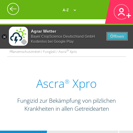
A-Z
Agrar Wetter
Öffnen
Bayer CropScience Deutschland GmbH
Kostenlos bei Google Play
®
Pflanzenschutzmittel / Fungizid / Ascra
Xpro
Ascra
Xpro
®
Fungizid zur Bekämpfung von pilzlichen
Krankheiten in allen Getreidearten