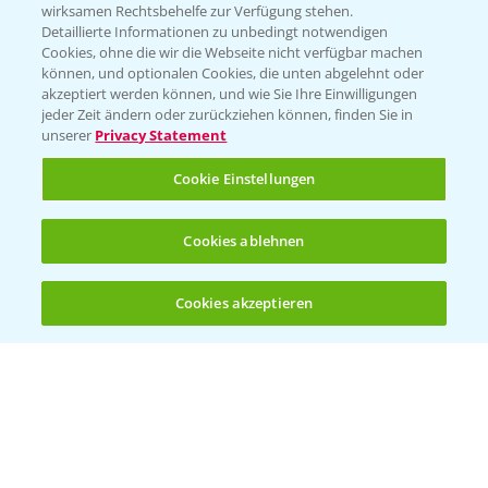
wirksamen Rechtsbehelfe zur Verfügung stehen.
01.04.2026
Detaillierte Informationen zu unbedingt notwendigen
Cookies, ohne die wir die Webseite nicht verfügbar machen
können, und optionalen Cookies, die unten abgelehnt oder
akzeptiert werden können, und wie Sie Ihre Einwilligungen
jeder Zeit ändern oder zurückziehen können, finden Sie in
unserer
Privacy Statement
Cookie Einstellungen
Cookies ablehnen
Standortreport Einbeck - Fungizidlösungen
6:50
in der Gerste
Cookies akzeptieren
23.03.2026
Öffnen
Bis zu 4 Produkte vergleichen:
(noch 4)