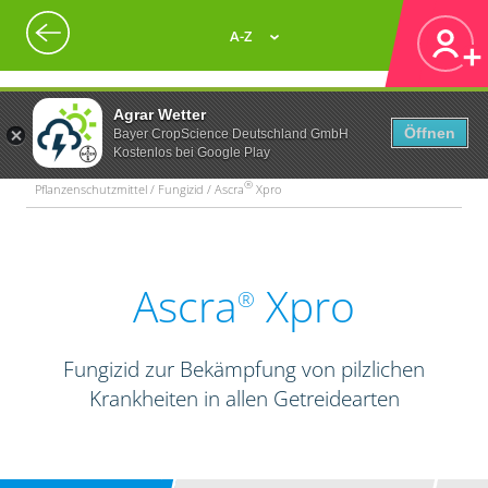
A-Z
Agrar Wetter
Öffnen
Bayer CropScience Deutschland GmbH
Kostenlos bei Google Play
®
Pflanzenschutzmittel / Fungizid / Ascra
Xpro
Ascra
Xpro
®
Fungizid zur Bekämpfung von pilzlichen
Krankheiten in allen Getreidearten