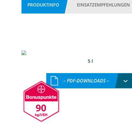
PRODUKTINFO
EINSATZEMPFEHLUNGEN
5 l
– PDF-DOWNLOADS –
90