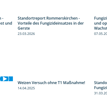
 -
Standortreport Rommerskirchen -
Fungizi
6:11
5:47
ost und
Vorteile des Fungizideinsatzes in der
und op
Gerste
Wachst
23.03.2026
07.05.2
Weizen Versuch ohne T1 Maßnahme!
Stando
2:20
Fungiz
14.04.2025
1:49
31.03.2