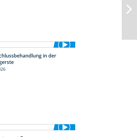
chlussbehandlung in der
1:11
gerste
026