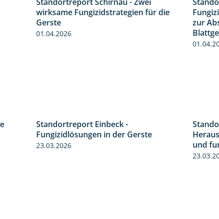
Standortreport Schirnau - Zwei
Stando
5:04
4:27
wirksame Fungizidstrategien für die
Fungiz
Gerste
zur Ab
Blattg
01.04.2026
01.04.2
re
Standortreport Einbeck -
Stando
4:30
6:50
Fungizidlösungen in der Gerste
Heraus
und fu
23.03.2026
23.03.2