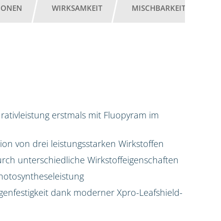
IONEN
WIRKSAMKEIT
MISCHBARKEIT
G
ativleistung erstmals mit Fluopyram im
on von drei leistungsstarken Wirkstoffen
rch unterschiedliche Wirkstoffeigenschaften
hotosyntheseleistung
enfestigkeit dank moderner Xpro-Leafshield-