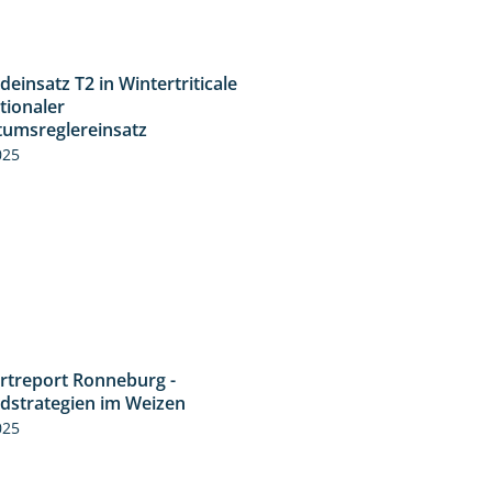
deinsatz T2 in Wintertriticale
1:56
tionaler
umsreglereinsatz
025
rtreport Ronneburg -
6:46
idstrategien im Weizen
025