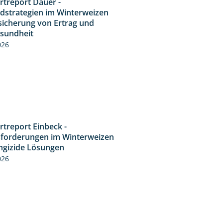
rtreport Dauer -
5:10
idstrategien im Winterweizen
sicherung von Ertrag und
esundheit
026
rtreport Einbeck -
7:08
forderungen im Winterweizen
ngizide Lösungen
026