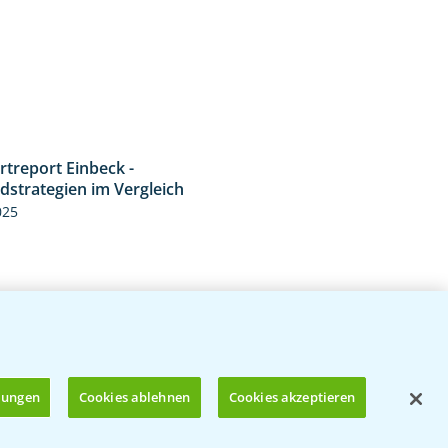
rtreport Einbeck -
6:11
dstrategien im Vergleich
025
llungen
Cookies ablehnen
Cookies akzeptieren
treport Nauen - Jetzt die