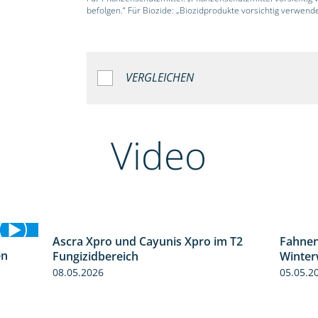
befolgen.“ Für Biozide: „Biozidprodukte vorsichtig verwend
VERGLEICHEN
Video
Ascra Xpro und Cayunis Xpro im T2
Fahnen
2:21
en
Fungizidbereich
Winter
1:06
08.05.2026
05.05.2