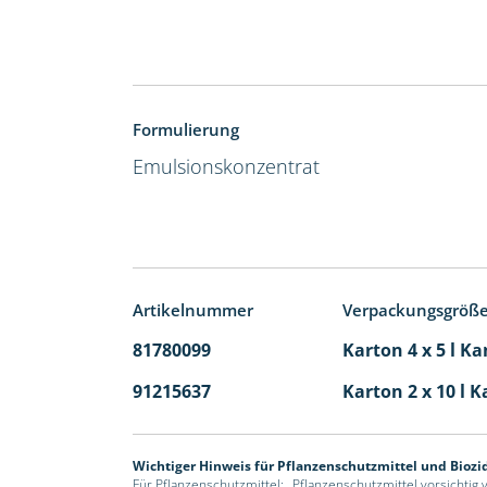
Formulierung
Emulsionskonzentrat
Artikelnummer
Verpackungsgröß
81780099
Karton 4 x 5 l Ka
91215637
Karton 2 x 10 l K
Wichtiger Hinweis für Pflanzenschutzmittel und Biozi
Für Pflanzenschutzmittel: „Pflanzenschutzmittel vorsichtig