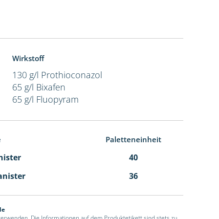
Wirkstoff
130 g/l Prothioconazol
65 g/l Bixafen
65 g/l Fluopyram
e
Paletteneinheit
nister
40
anister
36
de
 verwenden. Die Informationen auf dem Produktetikett sind stets zu