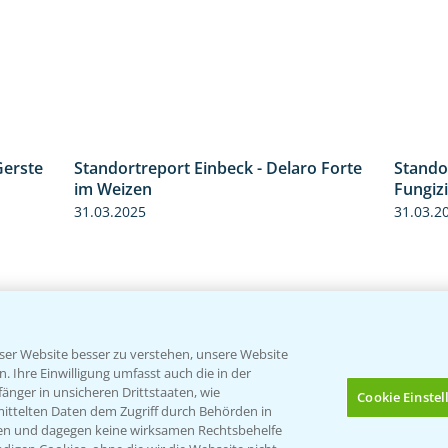
Standortreport Einbeck - Delaro Forte
Stando
3:38
Gerste
im Weizen
Fungizi
4:35
31.03.2025
31.03.2
er Website besser zu verstehen, unsere Website
 Ihre Einwilligung umfasst auch die in der
nger in unsicheren Drittstaaten, wie
Cookie Einste
mittelten Daten dem Zugriff durch Behörden in
gen und dagegen keine wirksamen Rechtsbehelfe
Standortreport Raden -
Standor