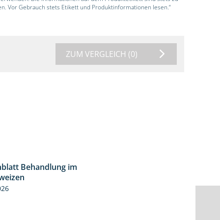
en. Vor Gebrauch stets Etikett und Produktinformationen lesen.“
ZUM VERGLEICH
(0)
blatt Behandlung im
0:53
weizen
026