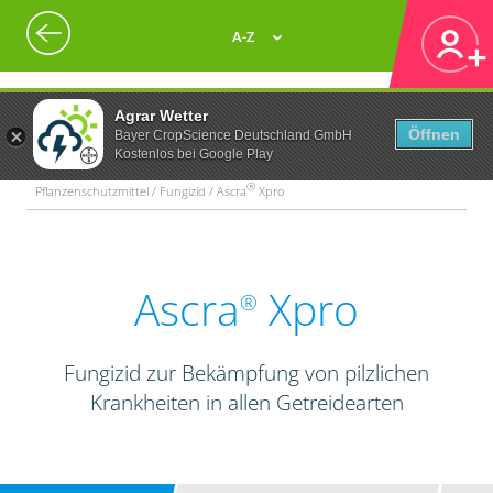
A-Z
Agrar Wetter
Öffnen
Bayer CropScience Deutschland GmbH
Kostenlos bei Google Play
®
Pflanzenschutzmittel / Fungizid / Ascra
Xpro
Ascra
Xpro
®
Fungizid zur Bekämpfung von pilzlichen
Krankheiten in allen Getreidearten