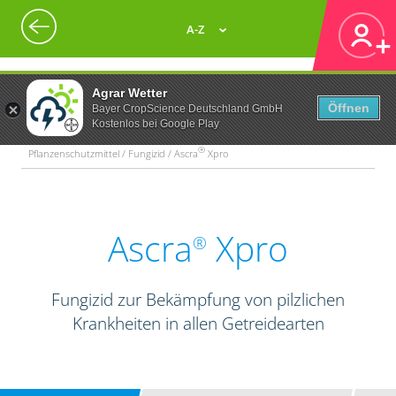
A-Z
Agrar Wetter
Öffnen
Bayer CropScience Deutschland GmbH
Kostenlos bei Google Play
®
Pflanzenschutzmittel / Fungizid / Ascra
Xpro
Ascra
Xpro
®
Fungizid zur Bekämpfung von pilzlichen
Krankheiten in allen Getreidearten