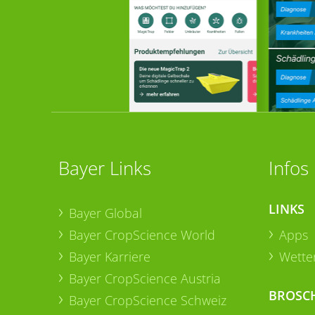
Bayer Links
Infos
LINKS
Bayer Global
Bayer CropScience World
Apps
Bayer Karriere
Wetter
Bayer CropScience Austria
BROSC
Bayer CropScience Schweiz