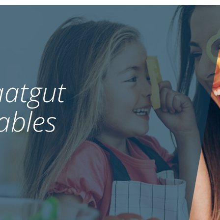
atgut
ables