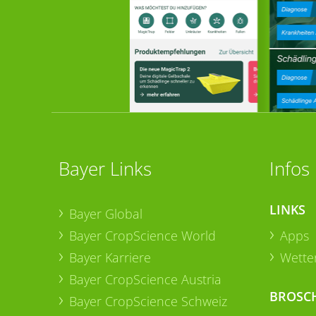
Bayer Links
Infos
LINKS
Bayer Global
Bayer CropScience World
Apps
Bayer Karriere
Wetter
Bayer CropScience Austria
BROSC
Bayer CropScience Schweiz