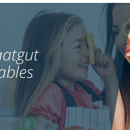
atgut
ables