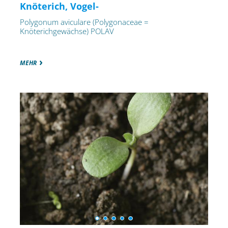
Knöterich, Vogel-
Polygonum aviculare (Polygonaceae =
Knöterichgewächse) POLAV
MEHR