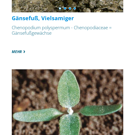
Gänsefuß, Vielsamiger
Chenopodium polyspermum - Chenopodiaceae =
Gänsefußgewächse
MEHR