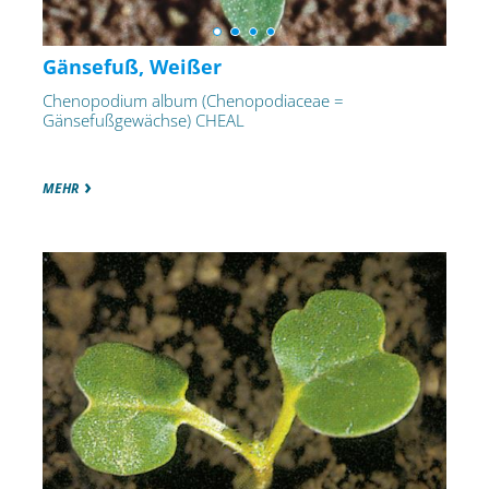
Gänsefuß, Weißer
Chenopodium album (Chenopodiaceae =
Gänsefußgewächse) CHEAL
MEHR