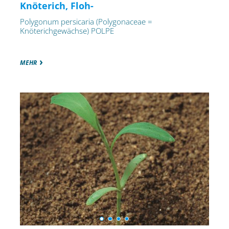
Knöterich, Floh-
Polygonum persicaria (Polygonaceae =
Knöterichgewächse) POLPE
MEHR