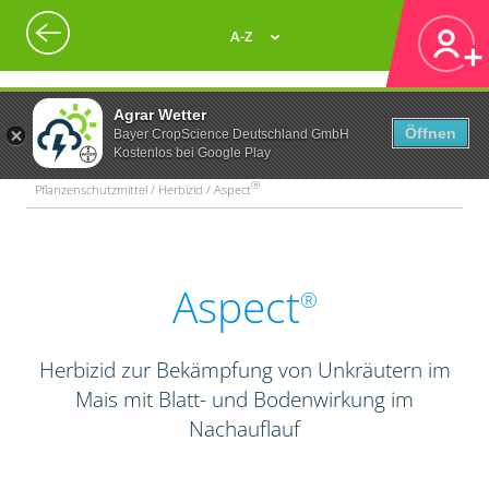
A-Z
Agrar Wetter
Öffnen
Bayer CropScience Deutschland GmbH
Kostenlos bei Google Play
®
Pflanzenschutzmittel / Herbizid / Aspect
Aspect
®
Herbizid zur Bekämpfung von Unkräutern im
Mais mit Blatt- und Bodenwirkung im
Nachauflauf