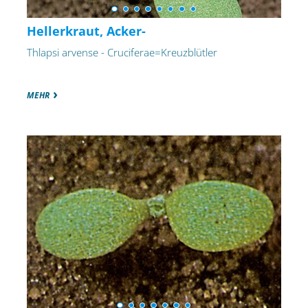
Hellerkraut, Acker-
Thlapsi arvense - Cruciferae=Kreuzblütler
MEHR