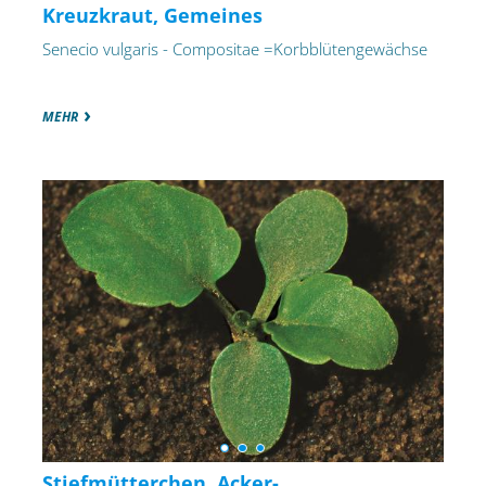
Kreuzkraut, Gemeines
Senecio vulgaris - Compositae =Korbblütengewächse
MEHR
Stiefmütterchen, Acker-