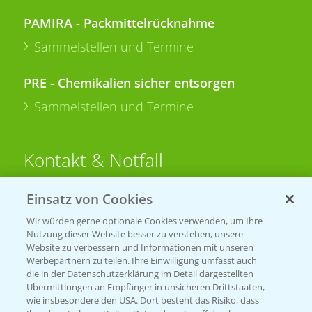
PAMIRA - Packmittelrücknahme
Sammelstellen und Termine
PRE - Chemikalien sicher entsorgen
Sammelstellen und Termine
Kontakt & Notfall
Einsatz von Cookies
Beratung auf WhatsApp
T.
+49 (0)174 346 564 1
Wir würden gerne optionale Cookies verwenden, um Ihre
Nutzung dieser Website besser zu verstehen, unsere
Website zu verbessern und Informationen mit unseren
KONTAKT
Werbepartnern zu teilen. Ihre Einwilligung umfasst auch
die in der Datenschutzerklärung im Detail dargestellten
Übermittlungen an Empfänger in unsicheren Drittstaaten,
Hilfe in Notfällen
wie insbesondere den USA. Dort besteht das Risiko, dass