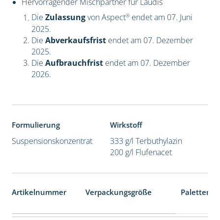
Hervorragender Mischpartner für Laudis
®
Die
Zulassung
von Aspect
endet am 07. Juni
2025.
Die
Abverkaufsfrist
endet am 07. Dezember
2025.
Die
Aufbrauchfrist
endet am 07. Dezember
2026.
Formulierung
Wirkstoff
Suspensionskonzentrat
333 g/l Terbuthylazin
200 g/l Flufenacet
Artikelnummer
Verpackungsgröße
Palettenei