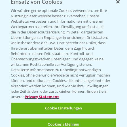
Einsatz von Cookies
Beratung auf WhatsApp
T.
+49 (0)174 346 564 1
Wir würden gerne optionale Cookies verwenden, um Ihre
Nutzung dieser Website besser zu verstehen, unsere
Website zu verbessern und Informationen mit unseren
KONTAKT
Werbepartnern zu teilen. Ihre Einwilligung umfasst auch
die in der Datenschutzerklärung im Detail dargestellten
Übermittlungen an Empfänger in unsicheren Drittstaaten,
Hilfe in Notfällen
wie insbesondere den USA. Dort besteht das Risiko, dass
Ihre derart übermittelten Daten dem Zugriff durch
T.
+49 (0)214/30-20220
Behörden in diesen Drittstaaten zu Kontroll- und
Überwachungszwecken unterliegen und dagegen keine
wirksamen Rechtsbehelfe zur Verfügung stehen.
Detaillierte Informationen zu unbedingt notwendigen
Cookies, ohne die wir die Webseite nicht verfügbar machen
können, und optionalen Cookies, die unten abgelehnt oder
akzeptiert werden können, und wie Sie Ihre Einwilligungen
jeder Zeit ändern oder zurückziehen können, finden Sie in
Folgen Sie uns
unserer
Privacy Statement
Cookie Einstellungen
Cookies ablehnen