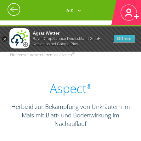
A-Z
Agrar Wetter
Öffnen
Bayer CropScience Deutschland GmbH
Kostenlos bei Google Play
®
Pflanzenschutzmittel / Herbizid / Aspect
Aspect
®
Herbizid zur Bekämpfung von Unkräutern im
Mais mit Blatt- und Bodenwirkung im
Nachauflauf