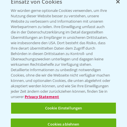
Einsatz von Cookies
Beratung auf WhatsApp
T.
+49 (0)174 346 564 1
Wir würden gerne optionale Cookies verwenden, um Ihre
Nutzung dieser Website besser zu verstehen, unsere
Website zu verbessern und Informationen mit unseren
KONTAKT
Werbepartnern zu teilen. Ihre Einwilligung umfasst auch
die in der Datenschutzerklärung im Detail dargestellten
Übermittlungen an Empfänger in unsicheren Drittstaaten,
Hilfe in Notfällen
wie insbesondere den USA. Dort besteht das Risiko, dass
Ihre derart übermittelten Daten dem Zugriff durch
T.
+49 (0)214/30-20220
Behörden in diesen Drittstaaten zu Kontroll- und
Überwachungszwecken unterliegen und dagegen keine
wirksamen Rechtsbehelfe zur Verfügung stehen.
Detaillierte Informationen zu unbedingt notwendigen
Cookies, ohne die wir die Webseite nicht verfügbar machen
können, und optionalen Cookies, die unten abgelehnt oder
akzeptiert werden können, und wie Sie Ihre Einwilligungen
jeder Zeit ändern oder zurückziehen können, finden Sie in
Folgen Sie uns
unserer
Privacy Statement
Cookie Einstellungen
Cookies ablehnen