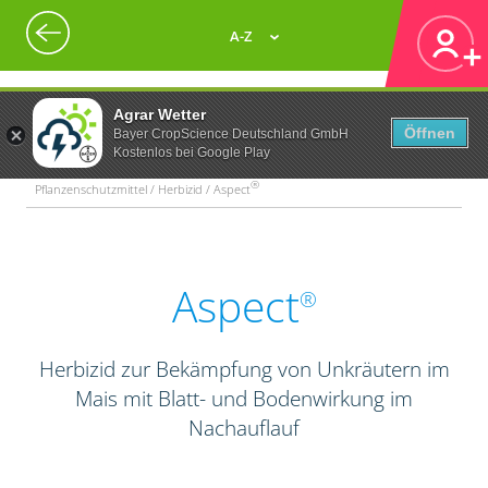
A-Z
Agrar Wetter
Öffnen
Bayer CropScience Deutschland GmbH
Kostenlos bei Google Play
®
Pflanzenschutzmittel / Herbizid / Aspect
Aspect
®
Herbizid zur Bekämpfung von Unkräutern im
Mais mit Blatt- und Bodenwirkung im
Nachauflauf