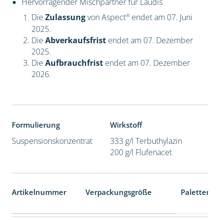
Hervorragender Mischpartner für Laudis
®
Die
Zulassung
von Aspect
endet am 07. Juni
2025.
Die
Abverkaufsfrist
endet am 07. Dezember
2025.
Die
Aufbrauchfrist
endet am 07. Dezember
2026.
Formulierung
Wirkstoff
Suspensionskonzentrat
333 g/l Terbuthylazin
200 g/l Flufenacet
Artikelnummer
Verpackungsgröße
Palettenei