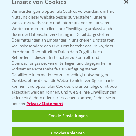
Einsatz von Cookies
Beratung auf WhatsApp
T.
+49 (0)174 346 564 1
Wir würden gerne optionale Cookies verwenden, um Ihre
Nutzung dieser Website besser zu verstehen, unsere
Website zu verbessern und Informationen mit unseren
KONTAKT
Werbepartnern zu teilen. Ihre Einwilligung umfasst auch
die in der Datenschutzerklärung im Detail dargestellten
Übermittlungen an Empfänger in unsicheren Drittstaaten,
Hilfe in Notfällen
wie insbesondere den USA. Dort besteht das Risiko, dass
Ihre derart übermittelten Daten dem Zugriff durch
T.
+49 (0)214/30-20220
Behörden in diesen Drittstaaten zu Kontroll- und
Überwachungszwecken unterliegen und dagegen keine
wirksamen Rechtsbehelfe zur Verfügung stehen.
Detaillierte Informationen zu unbedingt notwendigen
Cookies, ohne die wir die Webseite nicht verfügbar machen
können, und optionalen Cookies, die unten abgelehnt oder
akzeptiert werden können, und wie Sie Ihre Einwilligungen
jeder Zeit ändern oder zurückziehen können, finden Sie in
Folgen Sie uns
unserer
Privacy Statement
Cookie Einstellungen
Cookies ablehnen