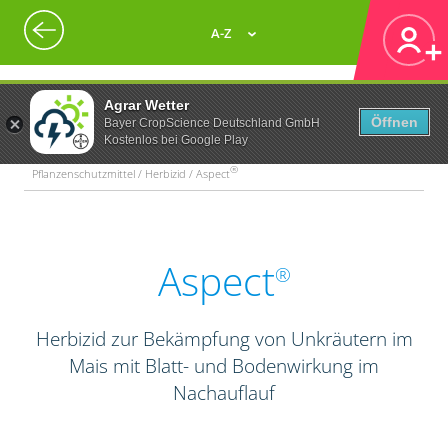
A-Z
Agrar Wetter
Öffnen
Bayer CropScience Deutschland GmbH
Kostenlos bei Google Play
®
Pflanzenschutzmittel / Herbizid / Aspect
Aspect
®
Herbizid zur Bekämpfung von Unkräutern im
Mais mit Blatt- und Bodenwirkung im
Nachauflauf