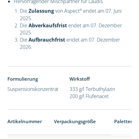
Hervorragender Mischpartner für Laudis
®
Die
Zulassung
von Aspect
endet am 07. Juni
2025.
Die
Abverkaufsfrist
endet am 07. Dezember
2025.
Die
Aufbrauchfrist
endet am 07. Dezember
2026.
Formulierung
Wirkstoff
Suspensionskonzentrat
333 g/l Terbuthylazin
200 g/l Flufenacet
Artikelnummer
Verpackungsgröße
Palettenei