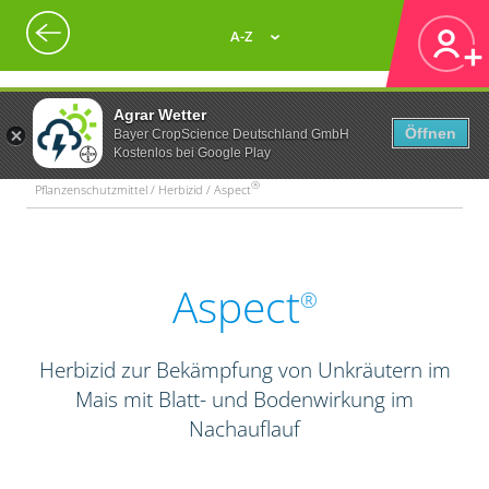
A-Z
Agrar Wetter
Öffnen
Bayer CropScience Deutschland GmbH
Kostenlos bei Google Play
®
Pflanzenschutzmittel / Herbizid / Aspect
Aspect
®
Herbizid zur Bekämpfung von Unkräutern im
Mais mit Blatt- und Bodenwirkung im
Nachauflauf