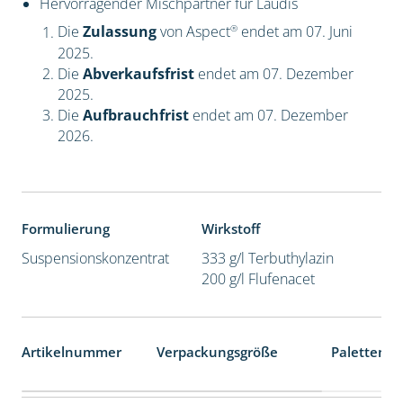
Hervorragender Mischpartner für Laudis
®
Die
Zulassung
von Aspect
endet am 07. Juni
2025.
Die
Abverkaufsfrist
endet am 07. Dezember
2025.
Die
Aufbrauchfrist
endet am 07. Dezember
2026.
Formulierung
Wirkstoff
Suspensionskonzentrat
333 g/l Terbuthylazin
200 g/l Flufenacet
Artikelnummer
Verpackungsgröße
Palettenei