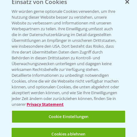
Einsatz von Cookies
Beratung auf WhatsApp
T.
+49 (0)174 346 564 1
Wir würden gerne optionale Cookies verwenden, um Ihre
Nutzung dieser Website besser zu verstehen, unsere
Website zu verbessern und Informationen mit unseren
KONTAKT
Werbepartnern zu teilen. Ihre Einwilligung umfasst auch
die in der Datenschutzerklärung im Detail dargestellten
Übermittlungen an Empfänger in unsicheren Drittstaaten,
Hilfe in Notfällen
wie insbesondere den USA. Dort besteht das Risiko, dass
Ihre derart übermittelten Daten dem Zugriff durch
T.
+49 (0)214/30-20220
Behörden in diesen Drittstaaten zu Kontroll- und
Überwachungszwecken unterliegen und dagegen keine
wirksamen Rechtsbehelfe zur Verfügung stehen.
Detaillierte Informationen zu unbedingt notwendigen
Cookies, ohne die wir die Webseite nicht verfügbar machen
können, und optionalen Cookies, die unten abgelehnt oder
akzeptiert werden können, und wie Sie Ihre Einwilligungen
jeder Zeit ändern oder zurückziehen können, finden Sie in
Folgen Sie uns
unserer
Privacy Statement
Cookie Einstellungen
Cookies ablehnen