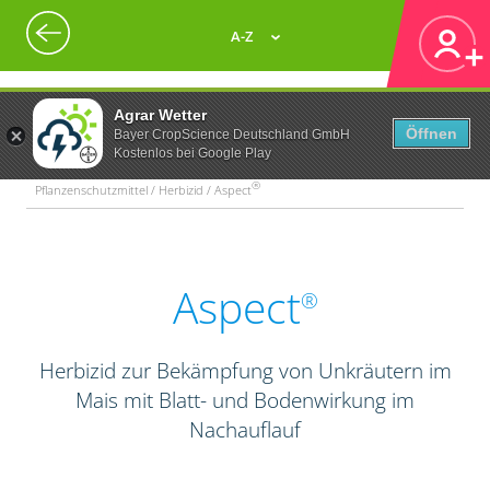
A-Z
Agrar Wetter
Öffnen
Bayer CropScience Deutschland GmbH
Kostenlos bei Google Play
®
Pflanzenschutzmittel / Herbizid / Aspect
Aspect
®
Herbizid zur Bekämpfung von Unkräutern im
Mais mit Blatt- und Bodenwirkung im
Nachauflauf