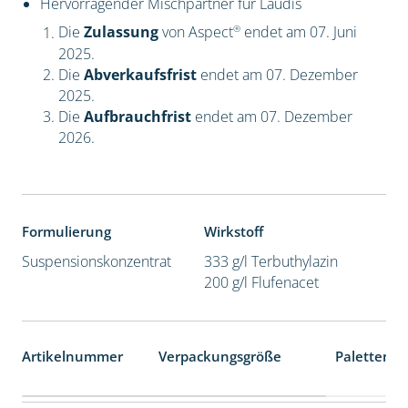
Hervorragender Mischpartner für Laudis
®
Die
Zulassung
von Aspect
endet am 07. Juni
2025.
Die
Abverkaufsfrist
endet am 07. Dezember
2025.
Die
Aufbrauchfrist
endet am 07. Dezember
2026.
Formulierung
Wirkstoff
Suspensionskonzentrat
333 g/l Terbuthylazin
200 g/l Flufenacet
Artikelnummer
Verpackungsgröße
Palettenei