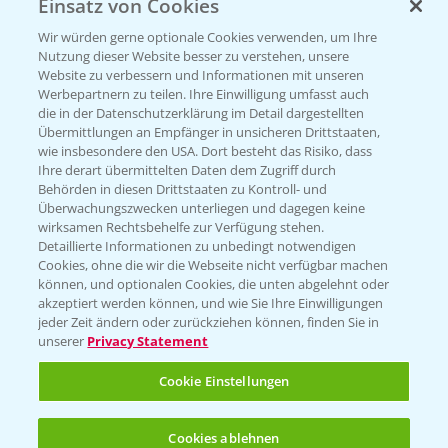
Einsatz von Cookies
Beratung auf WhatsApp
T.
+49 (0)174 346 564 1
Wir würden gerne optionale Cookies verwenden, um Ihre
Nutzung dieser Website besser zu verstehen, unsere
Website zu verbessern und Informationen mit unseren
KONTAKT
Werbepartnern zu teilen. Ihre Einwilligung umfasst auch
die in der Datenschutzerklärung im Detail dargestellten
Übermittlungen an Empfänger in unsicheren Drittstaaten,
Hilfe in Notfällen
wie insbesondere den USA. Dort besteht das Risiko, dass
Ihre derart übermittelten Daten dem Zugriff durch
T.
+49 (0)214/30-20220
Behörden in diesen Drittstaaten zu Kontroll- und
Überwachungszwecken unterliegen und dagegen keine
wirksamen Rechtsbehelfe zur Verfügung stehen.
Detaillierte Informationen zu unbedingt notwendigen
Cookies, ohne die wir die Webseite nicht verfügbar machen
können, und optionalen Cookies, die unten abgelehnt oder
akzeptiert werden können, und wie Sie Ihre Einwilligungen
jeder Zeit ändern oder zurückziehen können, finden Sie in
Folgen Sie uns
unserer
Privacy Statement
Cookie Einstellungen
Cookies ablehnen