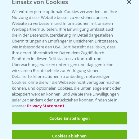
Einsatz von Cookies
Beratung auf WhatsApp
T.
+49 (0)174 346 564 1
Wir würden gerne optionale Cookies verwenden, um Ihre
Nutzung dieser Website besser zu verstehen, unsere
Website zu verbessern und Informationen mit unseren
KONTAKT
Werbepartnern zu teilen. Ihre Einwilligung umfasst auch
die in der Datenschutzerklärung im Detail dargestellten
Übermittlungen an Empfänger in unsicheren Drittstaaten,
Hilfe in Notfällen
wie insbesondere den USA. Dort besteht das Risiko, dass
Ihre derart übermittelten Daten dem Zugriff durch
T.
+49 (0)214/30-20220
Behörden in diesen Drittstaaten zu Kontroll- und
Überwachungszwecken unterliegen und dagegen keine
wirksamen Rechtsbehelfe zur Verfügung stehen.
Detaillierte Informationen zu unbedingt notwendigen
Cookies, ohne die wir die Webseite nicht verfügbar machen
können, und optionalen Cookies, die unten abgelehnt oder
akzeptiert werden können, und wie Sie Ihre Einwilligungen
jeder Zeit ändern oder zurückziehen können, finden Sie in
Folgen Sie uns
unserer
Privacy Statement
Cookie Einstellungen
Cookies ablehnen