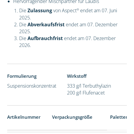
Hervorragender Mischpartner für Laudis
®
Die
Zulassung
von Aspect
endet am 07. Juni
2025.
Die
Abverkaufsfrist
endet am 07. Dezember
2025.
Die
Aufbrauchfrist
endet am 07. Dezember
2026.
Formulierung
Wirkstoff
Suspensionskonzentrat
333 g/l Terbuthylazin
200 g/l Flufenacet
Artikelnummer
Verpackungsgröße
Palettenei