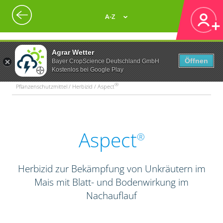
A-Z
Agrar Wetter
Öffnen
Bayer CropScience Deutschland GmbH
Kostenlos bei Google Play
®
Pflanzenschutzmittel / Herbizid / Aspect
Aspect
®
Herbizid zur Bekämpfung von Unkräutern im
Mais mit Blatt- und Bodenwirkung im
Nachauflauf