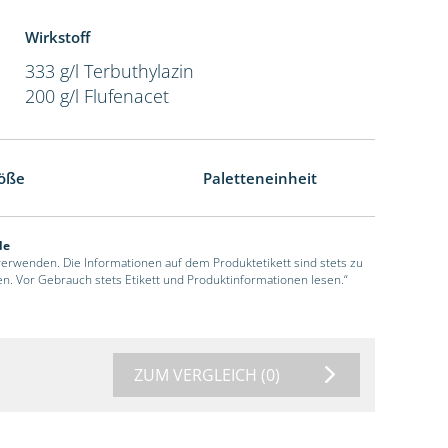
Wirkstoff
333 g/l Terbuthylazin
200 g/l Flufenacet
öße
Paletteneinheit
de
 verwenden. Die Informationen auf dem Produktetikett sind stets zu
en. Vor Gebrauch stets Etikett und Produktinformationen lesen.“
ZUM VERGLEICH
(0)