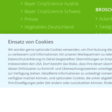
Bayer CropScience Austria
BROSC
Bayer CropScience Schweiz
Acker
Presse
Saatg
Vegetables Deutschland
Sonde
Einsatz von Cookies
Wir würden gerne optionale Cookies verwenden, um Ihre Nutzung dies
zu verbessern und Informationen mit unseren Werbepartnern zu teilen.
Datenschutzerklärung im Detail dargestellten Übermittlungen an Empfä
insbesondere den USA. Dort besteht das Risiko, dass Ihre derart über
diesen Drittstaaten zu Kontroll- und Überwachungszwecken unterlie
zur Verfügung stehen. Detaillierte Informationen zu unbedingt notwen
verfügbar machen können, und optionalen Cookies, die unten abgeleh
Ihre Einwilligungen jeder Zeit ändern oder zurückziehen können, finde