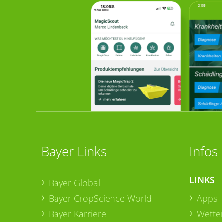
Bayer Links
Infos
LINKS
Bayer Global
Bayer CropScience World
Apps
Bayer Karriere
Wetter