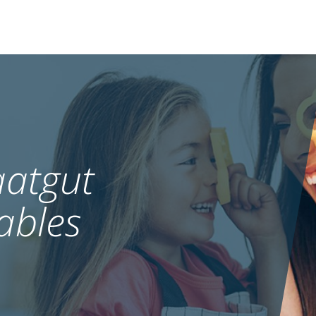
atgut
ables