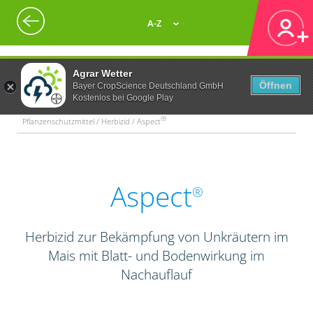
A-Z
Agrar Wetter
Öffnen
Bayer CropScience Deutschland GmbH
Kostenlos bei Google Play
®
Pflanzenschutzmittel / Herbizid / Aspect
Aspect
®
Herbizid zur Bekämpfung von Unkräutern im
Mais mit Blatt- und Bodenwirkung im
Nachauflauf