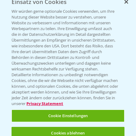
Einsatz von Cookies
Beratung auf WhatsApp
T.
+49 (0)174 346 564 1
Wir würden gerne optionale Cookies verwenden, um Ihre
Nutzung dieser Website besser zu verstehen, unsere
Website zu verbessern und Informationen mit unseren
KONTAKT
Werbepartnern zu teilen. Ihre Einwilligung umfasst auch
die in der Datenschutzerklärung im Detail dargestellten
Übermittlungen an Empfänger in unsicheren Drittstaaten,
Hilfe in Notfällen
wie insbesondere den USA. Dort besteht das Risiko, dass
Ihre derart übermittelten Daten dem Zugriff durch
T.
+49 (0)214/30-20220
Behörden in diesen Drittstaaten zu Kontroll- und
Überwachungszwecken unterliegen und dagegen keine
wirksamen Rechtsbehelfe zur Verfügung stehen.
Detaillierte Informationen zu unbedingt notwendigen
Cookies, ohne die wir die Webseite nicht verfügbar machen
können, und optionalen Cookies, die unten abgelehnt oder
akzeptiert werden können, und wie Sie Ihre Einwilligungen
jeder Zeit ändern oder zurückziehen können, finden Sie in
Folgen Sie uns
unserer
Privacy Statement
Cookie Einstellungen
Cookies ablehnen