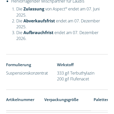
Hervorragender Mischpartner für Laudis
®
Die
Zulassung
von Aspect
endet am 07. Juni
2025.
Die
Abverkaufsfrist
endet am 07. Dezember
2025.
Die
Aufbrauchfrist
endet am 07. Dezember
2026.
Formulierung
Wirkstoff
Suspensionskonzentrat
333 g/l Terbuthylazin
200 g/l Flufenacet
Artikelnummer
Verpackungsgröße
Palettenei