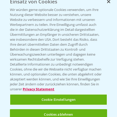
Einsatz von Cookies
Beratung auf WhatsApp
T.
+49 (0)174 346 564 1
Wir würden gerne optionale Cookies verwenden, um Ihre
Nutzung dieser Website besser zu verstehen, unsere
Website zu verbessern und Informationen mit unseren
KONTAKT
Werbepartnern zu teilen. Ihre Einwilligung umfasst auch
die in der Datenschutzerklärung im Detail dargestellten
Übermittlungen an Empfänger in unsicheren Drittstaaten,
Hilfe in Notfällen
wie insbesondere den USA. Dort besteht das Risiko, dass
Ihre derart übermittelten Daten dem Zugriff durch
T.
+49 (0)214/30-20220
Behörden in diesen Drittstaaten zu Kontroll- und
Überwachungszwecken unterliegen und dagegen keine
wirksamen Rechtsbehelfe zur Verfügung stehen.
Detaillierte Informationen zu unbedingt notwendigen
Cookies, ohne die wir die Webseite nicht verfügbar machen
können, und optionalen Cookies, die unten abgelehnt oder
akzeptiert werden können, und wie Sie Ihre Einwilligungen
jeder Zeit ändern oder zurückziehen können, finden Sie in
Folgen Sie uns
unserer
Privacy Statement
Cookie Einstellungen
Cookies ablehnen