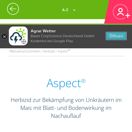
A-Z
Agrar Wetter
Öffnen
Bayer CropScience Deutschland GmbH
Kostenlos bei Google Play
®
Pflanzenschutzmittel / Herbizid / Aspect
Aspect
®
Herbizid zur Bekämpfung von Unkräutern im
Mais mit Blatt- und Bodenwirkung im
Nachauflauf