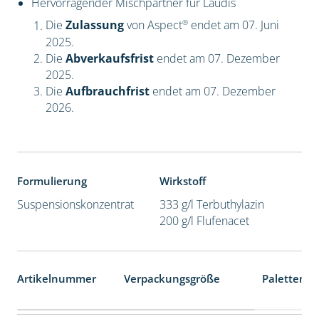
Hervorragender Mischpartner für Laudis
®
Die
Zulassung
von Aspect
endet am 07. Juni
2025.
Die
Abverkaufsfrist
endet am 07. Dezember
2025.
Die
Aufbrauchfrist
endet am 07. Dezember
2026.
Formulierung
Wirkstoff
Suspensionskonzentrat
333 g/l Terbuthylazin
200 g/l Flufenacet
Artikelnummer
Verpackungsgröße
Palettenei