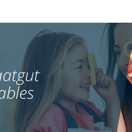
atgut
ables