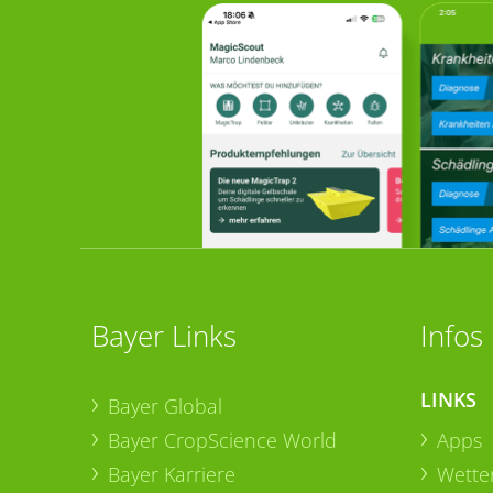
Bayer Links
Infos
LINKS
Bayer Global
Bayer CropScience World
Apps
Bayer Karriere
Wetter