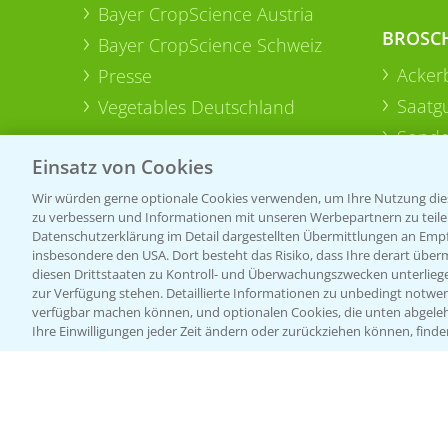
Bayer CropScience Austria
BROSC
Bayer CropScience Schweiz
Acker
Presse
Saatg
Vegetables Deutschland
Sonde
Einsatz von Cookies
Wir würden gerne optionale Cookies verwenden, um Ihre Nutzung dies
zu verbessern und Informationen mit unseren Werbepartnern zu teilen.
Datenschutzerklärung im Detail dargestellten Übermittlungen an Empfä
insbesondere den USA. Dort besteht das Risiko, dass Ihre derart über
diesen Drittstaaten zu Kontroll- und Überwachungszwecken unterlie
zur Verfügung stehen. Detaillierte Informationen zu unbedingt notwen
verfügbar machen können, und optionalen Cookies, die unten abgeleh
Ihre Einwilligungen jeder Zeit ändern oder zurückziehen können, finde