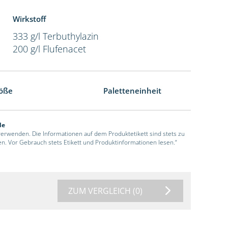
Wirkstoff
333 g/l Terbuthylazin
200 g/l Flufenacet
öße
Paletteneinheit
de
 verwenden. Die Informationen auf dem Produktetikett sind stets zu
en. Vor Gebrauch stets Etikett und Produktinformationen lesen.“
ZUM VERGLEICH
(0)