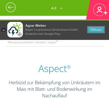
A-Z
Agrar Wetter
Öffnen
Bayer CropScience Deutschland GmbH
Kostenlos bei Google Play
®
Pflanzenschutzmittel / Herbizid / Aspect
Aspect
®
Herbizid zur Bekämpfung von Unkräutern im
Mais mit Blatt- und Bodenwirkung im
Nachauflauf