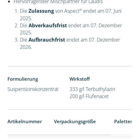
Hervorragender Mischpartner für Laudis
®
Die
Zulassung
von Aspect
endet am 07. Juni
2025.
Die
Abverkaufsfrist
endet am 07. Dezember
2025.
Die
Aufbrauchfrist
endet am 07. Dezember
2026.
Formulierung
Wirkstoff
Suspensionskonzentrat
333 g/l Terbuthylazin
200 g/l Flufenacet
Artikelnummer
Verpackungsgröße
Palettenei