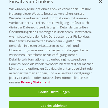
Einsatz von Cookies
Beratung auf WhatsApp
T.
+49 (0)174 346 564 1
Wir würden gerne optionale Cookies verwenden, um Ihre
Nutzung dieser Website besser zu verstehen, unsere
Website zu verbessern und Informationen mit unseren
KONTAKT
Werbepartnern zu teilen. Ihre Einwilligung umfasst auch
die in der Datenschutzerklärung im Detail dargestellten
Übermittlungen an Empfänger in unsicheren Drittstaaten,
Hilfe in Notfällen
wie insbesondere den USA. Dort besteht das Risiko, dass
Ihre derart übermittelten Daten dem Zugriff durch
T.
+49 (0)214/30-20220
Behörden in diesen Drittstaaten zu Kontroll- und
Überwachungszwecken unterliegen und dagegen keine
wirksamen Rechtsbehelfe zur Verfügung stehen.
Detaillierte Informationen zu unbedingt notwendigen
Cookies, ohne die wir die Webseite nicht verfügbar machen
können, und optionalen Cookies, die unten abgelehnt oder
akzeptiert werden können, und wie Sie Ihre Einwilligungen
jeder Zeit ändern oder zurückziehen können, finden Sie in
Folgen Sie uns
unserer
Privacy Statement
Cookie Einstellungen
Cookies ablehnen