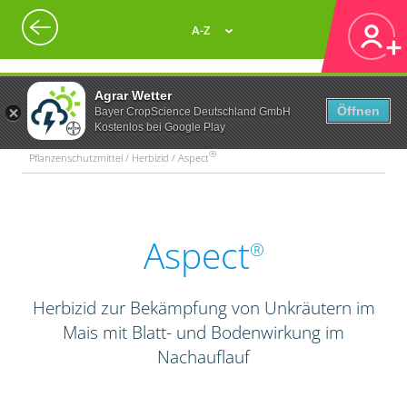
A-Z
Agrar Wetter
Öffnen
Bayer CropScience Deutschland GmbH
Kostenlos bei Google Play
®
Pflanzenschutzmittel / Herbizid / Aspect
Aspect
®
Herbizid zur Bekämpfung von Unkräutern im
Mais mit Blatt- und Bodenwirkung im
Nachauflauf