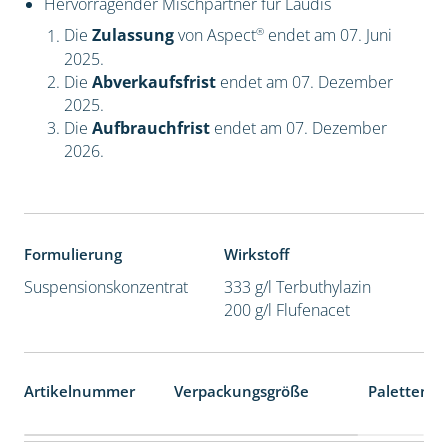
Hervorragender Mischpartner für Laudis
®
Die
Zulassung
von Aspect
endet am 07. Juni
2025.
Die
Abverkaufsfrist
endet am 07. Dezember
2025.
Die
Aufbrauchfrist
endet am 07. Dezember
2026.
Formulierung
Wirkstoff
Suspensionskonzentrat
333 g/l Terbuthylazin
200 g/l Flufenacet
Artikelnummer
Verpackungsgröße
Palettenei