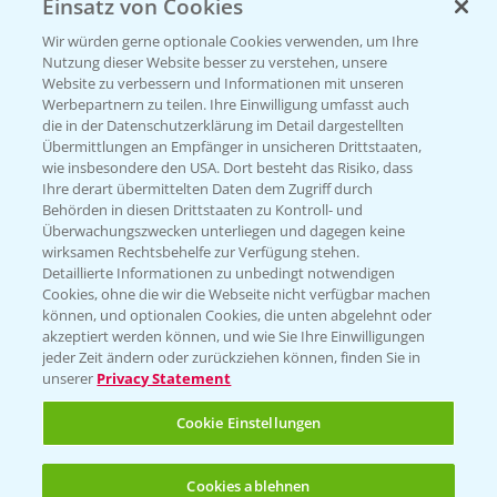
Einsatz von Cookies
Beratung auf WhatsApp
T.
+49 (0)174 346 564 1
Wir würden gerne optionale Cookies verwenden, um Ihre
Nutzung dieser Website besser zu verstehen, unsere
Website zu verbessern und Informationen mit unseren
KONTAKT
Werbepartnern zu teilen. Ihre Einwilligung umfasst auch
die in der Datenschutzerklärung im Detail dargestellten
Übermittlungen an Empfänger in unsicheren Drittstaaten,
Hilfe in Notfällen
wie insbesondere den USA. Dort besteht das Risiko, dass
Ihre derart übermittelten Daten dem Zugriff durch
T.
+49 (0)214/30-20220
Behörden in diesen Drittstaaten zu Kontroll- und
Überwachungszwecken unterliegen und dagegen keine
wirksamen Rechtsbehelfe zur Verfügung stehen.
Detaillierte Informationen zu unbedingt notwendigen
Cookies, ohne die wir die Webseite nicht verfügbar machen
können, und optionalen Cookies, die unten abgelehnt oder
akzeptiert werden können, und wie Sie Ihre Einwilligungen
jeder Zeit ändern oder zurückziehen können, finden Sie in
Folgen Sie uns
unserer
Privacy Statement
Cookie Einstellungen
Cookies ablehnen