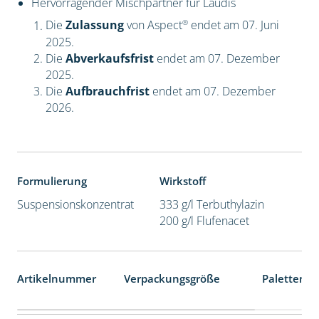
Hervorragender Mischpartner für Laudis
®
Die
Zulassung
von Aspect
endet am 07. Juni
2025.
Die
Abverkaufsfrist
endet am 07. Dezember
2025.
Die
Aufbrauchfrist
endet am 07. Dezember
2026.
Formulierung
Wirkstoff
Suspensionskonzentrat
333 g/l Terbuthylazin
200 g/l Flufenacet
Artikelnummer
Verpackungsgröße
Palettenei