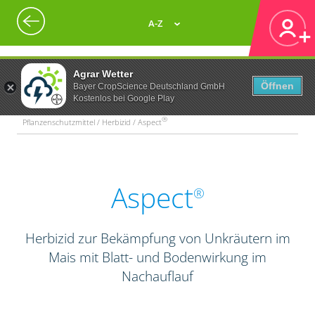
A-Z
Agrar Wetter
Öffnen
Bayer CropScience Deutschland GmbH
Kostenlos bei Google Play
®
Pflanzenschutzmittel / Herbizid / Aspect
Aspect
®
Herbizid zur Bekämpfung von Unkräutern im
Mais mit Blatt- und Bodenwirkung im
Nachauflauf