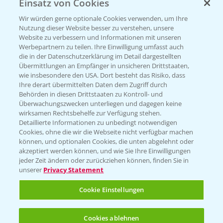
Einsatz von Cookies
Beratung auf WhatsApp
T.
+49 (0)174 346 564 1
Wir würden gerne optionale Cookies verwenden, um Ihre
Nutzung dieser Website besser zu verstehen, unsere
Website zu verbessern und Informationen mit unseren
KONTAKT
Werbepartnern zu teilen. Ihre Einwilligung umfasst auch
die in der Datenschutzerklärung im Detail dargestellten
Übermittlungen an Empfänger in unsicheren Drittstaaten,
Hilfe in Notfällen
wie insbesondere den USA. Dort besteht das Risiko, dass
Ihre derart übermittelten Daten dem Zugriff durch
T.
+49 (0)214/30-20220
Behörden in diesen Drittstaaten zu Kontroll- und
Überwachungszwecken unterliegen und dagegen keine
wirksamen Rechtsbehelfe zur Verfügung stehen.
Detaillierte Informationen zu unbedingt notwendigen
Cookies, ohne die wir die Webseite nicht verfügbar machen
können, und optionalen Cookies, die unten abgelehnt oder
akzeptiert werden können, und wie Sie Ihre Einwilligungen
jeder Zeit ändern oder zurückziehen können, finden Sie in
Folgen Sie uns
unserer
Privacy Statement
Cookie Einstellungen
Cookies ablehnen