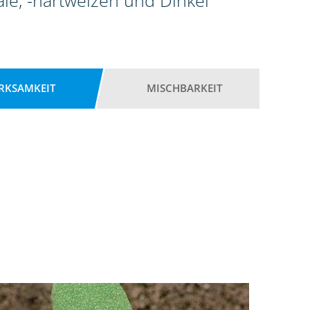
ale, -hartweizen und Dinkel
RKSAMKEIT
MISCHBARKEIT