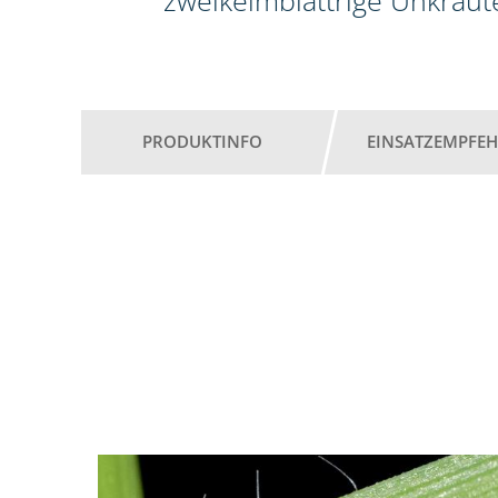
zweikeimblättrige Unkräute
PRODUKTINFO
EINSATZEMPFE