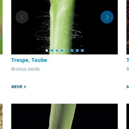
Trespe, Taube
Bromus sterilis
B
MEHR