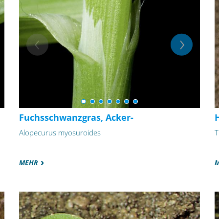
Fuchsschwanzgras, Acker-
H
Alopecurus myosuroides
T
MEHR