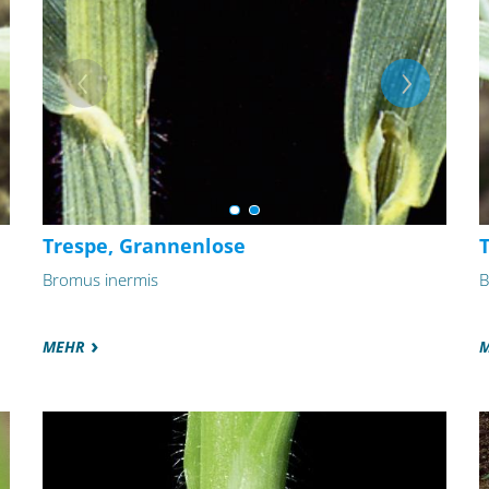
Trespe, Grannenlose
Bromus inermis
B
MEHR