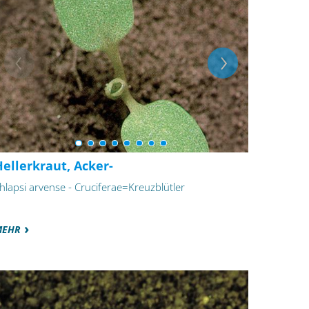
ellerkraut, Acker-
hlapsi arvense - Cruciferae=Kreuzblütler
MEHR