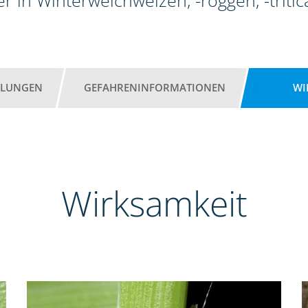
r in Winterweichweizen, -roggen, -tritic
HLUNGEN
GEFAHRENINFORMATIONEN
WI
Wirksamkeit