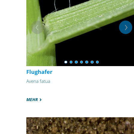
Flughafer
Avena fatua
MEHR