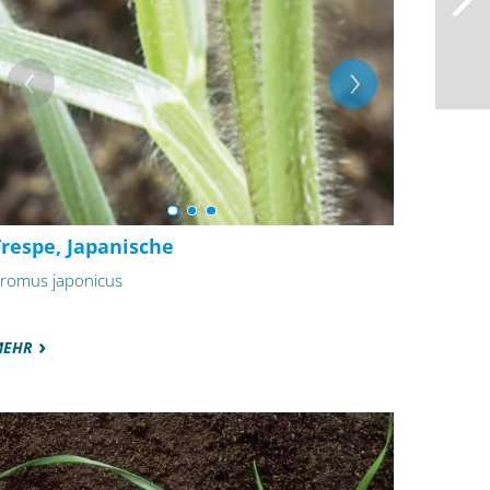
Trespe, Japanische
romus japonicus
MEHR