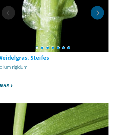
eidelgras, Steifes
olium rigidum
MEHR