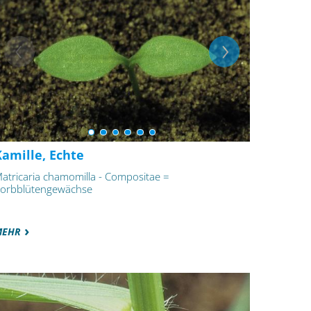
amille, Echte
atricaria chamomilla - Compositae =
orbblütengewächse
MEHR