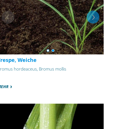
Trespe, Weiche
romus hordeaceus, Bromus mollis
MEHR