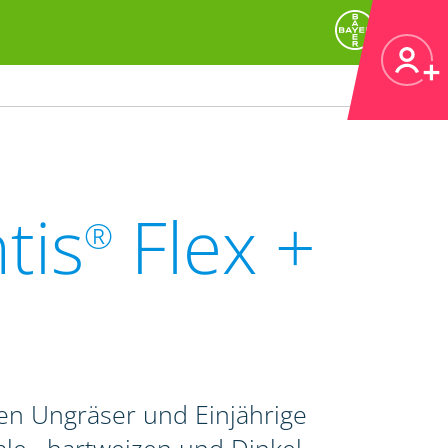
tis
Flex +
®
en Ungräser und Einjährige