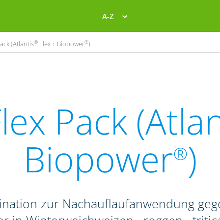
A-Z
®
®
ack (Atlantis
Flex + Biopower
)
lex Pack (Atlan
Biopower
)
®
ination zur Nachauflaufanwendung geg