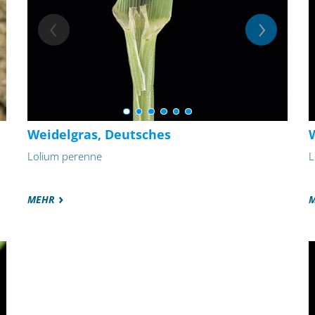
Weidelgras, Deutsches
W
Lolium perenne
L
MEHR