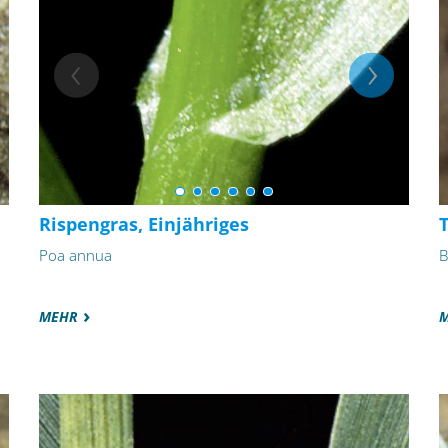
Rispengras, Einjähriges
Poa annua
B
MEHR