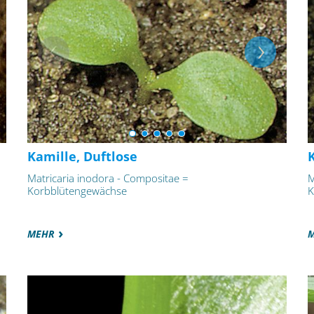
Kamille, Duftlose
K
Matricaria inodora - Compositae =
M
Korbblütengewächse
K
MEHR