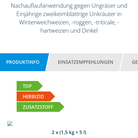
Nachauflaufanwendung gegen Ungräser und
Einjährige zweikeimblättrige Unkräuter in
Winterweichweizen, -roggen, -triticale, -
hartweizen und Dinkel
PRODUKTINFO
EINSATZEMPFEHLUNGEN
GE
TOP
HERBIZID
ZUSATZSTOFF
2 x (1,5 kg + 5 l)