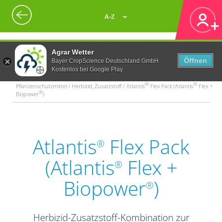
A-Z
Agrar Wetter
Öffnen
Bayer CropScience Deutschland GmbH
Kostenlos bei Google Play
®
®
Pflanzenschutzmittel / Herbizid, Zusatzstoff / Atlantis
Flex Pack (Atlantis
Flex +
®
Biopower
)
Atlantis
Flex Pack
®
(Atlantis
Flex +
®
Biopower
)
®
Herbizid-Zusatzstoff-Kombination zur