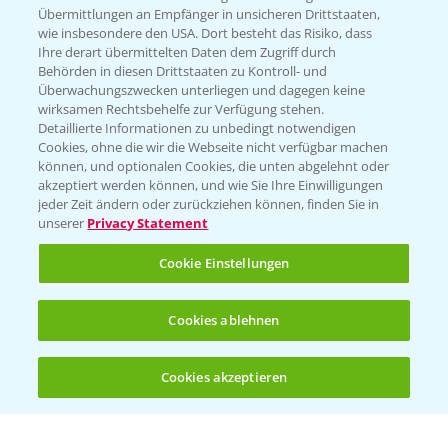
Übermittlungen an Empfänger in unsicheren Drittstaaten,
wie insbesondere den USA. Dort besteht das Risiko, dass
WEBSITE BESUCHEN
Ihre derart übermittelten Daten dem Zugriff durch
Behörden in diesen Drittstaaten zu Kontroll- und
Überwachungszwecken unterliegen und dagegen keine
wirksamen Rechtsbehelfe zur Verfügung stehen.
Detaillierte Informationen zu unbedingt notwendigen
Cookies, ohne die wir die Webseite nicht verfügbar machen
können, und optionalen Cookies, die unten abgelehnt oder
akzeptiert werden können, und wie Sie Ihre Einwilligungen
jeder Zeit ändern oder zurückziehen können, finden Sie in
unserer
Privacy Statement
Entdecken Sie unsere Agrar-Apps
Cookie Einstellungen
App Übersicht
Cookies ablehnen
Cookies akzeptieren
Öffnen
Bis zu 4 Produkte vergleichen:
(noch 4)