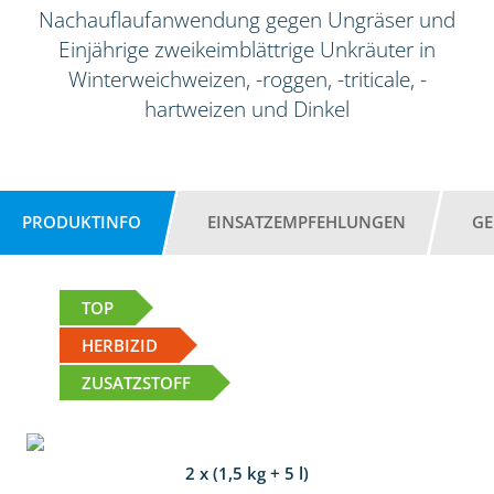
Nachauflaufanwendung gegen Ungräser und
Einjährige zweikeimblättrige Unkräuter in
Winterweichweizen, -roggen, -triticale, -
hartweizen und Dinkel
PRODUKTINFO
EINSATZEMPFEHLUNGEN
GE
TOP
HERBIZID
ZUSATZSTOFF
2 x (1,5 kg + 5 l)