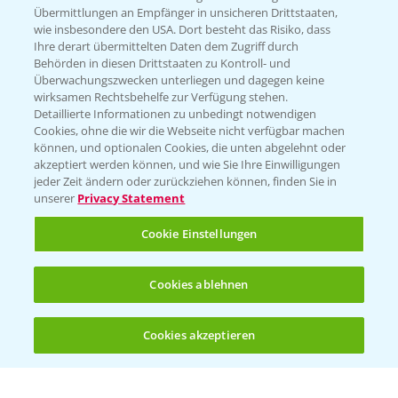
Übermittlungen an Empfänger in unsicheren Drittstaaten,
wie insbesondere den USA. Dort besteht das Risiko, dass
WEBSITE BESUCHEN
Ihre derart übermittelten Daten dem Zugriff durch
Behörden in diesen Drittstaaten zu Kontroll- und
Überwachungszwecken unterliegen und dagegen keine
wirksamen Rechtsbehelfe zur Verfügung stehen.
Detaillierte Informationen zu unbedingt notwendigen
Cookies, ohne die wir die Webseite nicht verfügbar machen
können, und optionalen Cookies, die unten abgelehnt oder
akzeptiert werden können, und wie Sie Ihre Einwilligungen
jeder Zeit ändern oder zurückziehen können, finden Sie in
unserer
Privacy Statement
Entdecken Sie unsere Agrar-Apps
Cookie Einstellungen
App Übersicht
Cookies ablehnen
Cookies akzeptieren
Öffnen
Bis zu 4 Produkte vergleichen:
(noch 4)