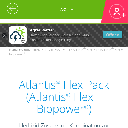
A-Z
Agrar Wetter
Öffnen
Bayer CropScience Deutschland GmbH
Kostenlos bei Google Play
®
®
Pflanzenschutzmittel / Herbizid, Zusatzstoff / Atlantis
Flex Pack (Atlantis
Flex +
®
Biopower
)
Atlantis
Flex Pack
®
(Atlantis
Flex +
®
Biopower
)
®
Herbizid-Zusatzstoff-Kombination zur