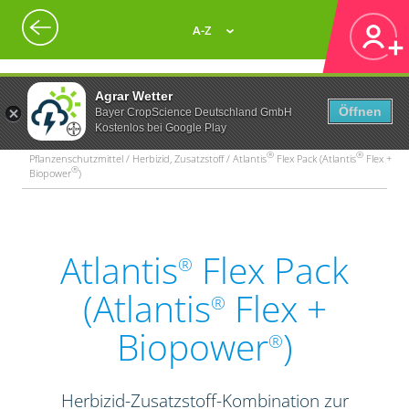
A-Z
Agrar Wetter
Öffnen
Bayer CropScience Deutschland GmbH
Kostenlos bei Google Play
®
®
Pflanzenschutzmittel / Herbizid, Zusatzstoff / Atlantis
Flex Pack (Atlantis
Flex +
®
Biopower
)
Atlantis
Flex Pack
®
(Atlantis
Flex +
®
Biopower
)
®
Herbizid-Zusatzstoff-Kombination zur