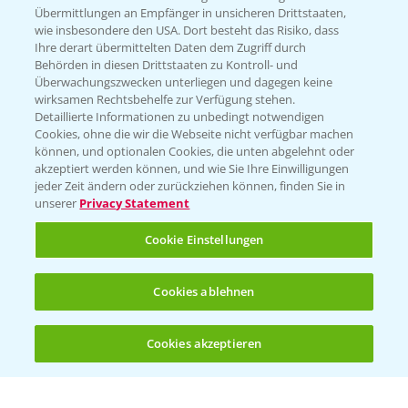
Übermittlungen an Empfänger in unsicheren Drittstaaten,
wie insbesondere den USA. Dort besteht das Risiko, dass
WEBSITE BESUCHEN
Ihre derart übermittelten Daten dem Zugriff durch
Behörden in diesen Drittstaaten zu Kontroll- und
Überwachungszwecken unterliegen und dagegen keine
wirksamen Rechtsbehelfe zur Verfügung stehen.
Detaillierte Informationen zu unbedingt notwendigen
Cookies, ohne die wir die Webseite nicht verfügbar machen
können, und optionalen Cookies, die unten abgelehnt oder
akzeptiert werden können, und wie Sie Ihre Einwilligungen
jeder Zeit ändern oder zurückziehen können, finden Sie in
unserer
Privacy Statement
Entdecken Sie unsere Agrar-Apps
Cookie Einstellungen
App Übersicht
Cookies ablehnen
Cookies akzeptieren
Öffnen
Bis zu 4 Produkte vergleichen:
(noch 4)