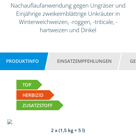
Nachauflaufanwendung gegen Ungräser und
Einjährige zweikeimblättrige Unkräuter in
Winterweichweizen, -roggen, -triticale, -
hartweizen und Dinkel
PRODUKTINFO
EINSATZEMPFEHLUNGEN
GE
TOP
HERBIZID
ZUSATZSTOFF
2 x (1,5 kg + 5 l)