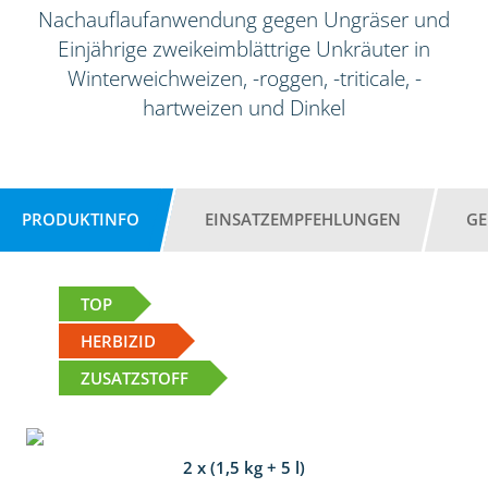
Nachauflaufanwendung gegen Ungräser und
Einjährige zweikeimblättrige Unkräuter in
Winterweichweizen, -roggen, -triticale, -
hartweizen und Dinkel
PRODUKTINFO
EINSATZEMPFEHLUNGEN
GE
TOP
HERBIZID
ZUSATZSTOFF
2 x (1,5 kg + 5 l)