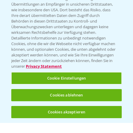
Übermittlungen an Empfänger in unsicheren Drittstaaten,
wie insbesondere den USA. Dort besteht das Risiko, dass
WEBSITE BESUCHEN
Ihre derart übermittelten Daten dem Zugriff durch
Behörden in diesen Drittstaaten zu Kontroll- und
Überwachungszwecken unterliegen und dagegen keine
wirksamen Rechtsbehelfe zur Verfügung stehen.
Detaillierte Informationen zu unbedingt notwendigen
Cookies, ohne die wir die Webseite nicht verfügbar machen
können, und optionalen Cookies, die unten abgelehnt oder
akzeptiert werden können, und wie Sie Ihre Einwilligungen
jeder Zeit ändern oder zurückziehen können, finden Sie in
unserer
Privacy Statement
Entdecken Sie unsere Agrar-Apps
Cookie Einstellungen
App Übersicht
Cookies ablehnen
Cookies akzeptieren
Öffnen
Bis zu 4 Produkte vergleichen:
(noch 4)