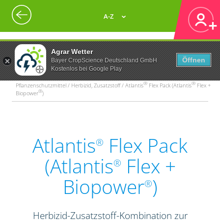
A-Z
Agrar Wetter
Öffnen
Bayer CropScience Deutschland GmbH
Kostenlos bei Google Play
®
®
Pflanzenschutzmittel / Herbizid, Zusatzstoff / Atlantis
Flex Pack (Atlantis
Flex +
®
Biopower
)
Atlantis
Flex Pack
®
(Atlantis
Flex +
®
Biopower
)
®
Herbizid-Zusatzstoff-Kombination zur