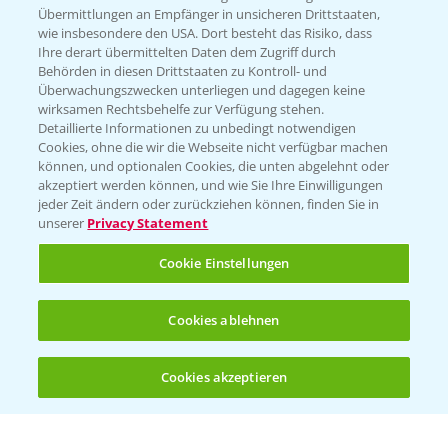
Übermittlungen an Empfänger in unsicheren Drittstaaten,
wie insbesondere den USA. Dort besteht das Risiko, dass
WEBSITE BESUCHEN
Ihre derart übermittelten Daten dem Zugriff durch
Behörden in diesen Drittstaaten zu Kontroll- und
Überwachungszwecken unterliegen und dagegen keine
wirksamen Rechtsbehelfe zur Verfügung stehen.
Detaillierte Informationen zu unbedingt notwendigen
Cookies, ohne die wir die Webseite nicht verfügbar machen
können, und optionalen Cookies, die unten abgelehnt oder
akzeptiert werden können, und wie Sie Ihre Einwilligungen
jeder Zeit ändern oder zurückziehen können, finden Sie in
unserer
Privacy Statement
Entdecken Sie unsere Agrar-Apps
Cookie Einstellungen
App Übersicht
Cookies ablehnen
Cookies akzeptieren
Öffnen
Bis zu 4 Produkte vergleichen:
(noch 4)