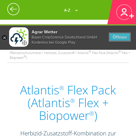
A-Z
Agrar Wetter
Öffnen
Bayer CropScience Deutschland GmbH
Kostenlos bei Google Play
®
®
Pflanzenschutzmittel / Herbizid, Zusatzstoff / Atlantis
Flex Pack (Atlantis
Flex +
®
Biopower
)
Atlantis
Flex Pack
®
(Atlantis
Flex +
®
Biopower
)
®
Herbizid-Zusatzstoff-Kombination zur