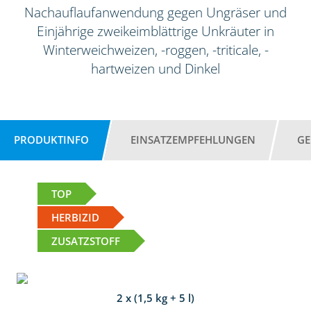
Nachauflaufanwendung gegen Ungräser und
Einjährige zweikeimblättrige Unkräuter in
Winterweichweizen, -roggen, -triticale, -
hartweizen und Dinkel
PRODUKTINFO
EINSATZEMPFEHLUNGEN
GE
TOP
HERBIZID
ZUSATZSTOFF
2 x (1,5 kg + 5 l)