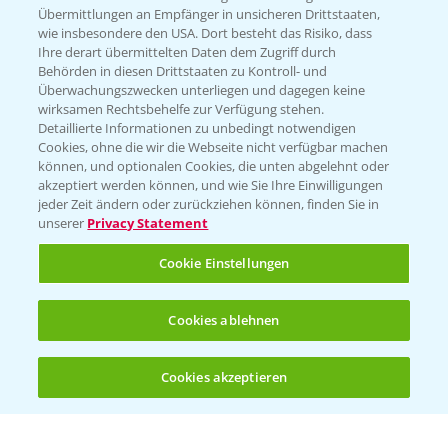
Übermittlungen an Empfänger in unsicheren Drittstaaten,
wie insbesondere den USA. Dort besteht das Risiko, dass
WEBSITE BESUCHEN
Ihre derart übermittelten Daten dem Zugriff durch
Behörden in diesen Drittstaaten zu Kontroll- und
Überwachungszwecken unterliegen und dagegen keine
wirksamen Rechtsbehelfe zur Verfügung stehen.
Detaillierte Informationen zu unbedingt notwendigen
Cookies, ohne die wir die Webseite nicht verfügbar machen
können, und optionalen Cookies, die unten abgelehnt oder
akzeptiert werden können, und wie Sie Ihre Einwilligungen
jeder Zeit ändern oder zurückziehen können, finden Sie in
unserer
Privacy Statement
Entdecken Sie unsere Agrar-Apps
Cookie Einstellungen
App Übersicht
Cookies ablehnen
Cookies akzeptieren
Öffnen
Bis zu 4 Produkte vergleichen:
(noch 4)