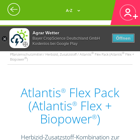
A-Z
Agrar Wetter
Öffnen
Bayer CropScience Deutschland GmbH
Kostenlos bei Google Play
®
®
Pflanzenschutzmittel / Herbizid, Zusatzstoff / Atlantis
Flex Pack (Atlantis
Flex +
®
Biopower
)
Atlantis
Flex Pack
®
(Atlantis
Flex +
®
Biopower
)
®
Herbizid-Zusatzstoff-Kombination zur