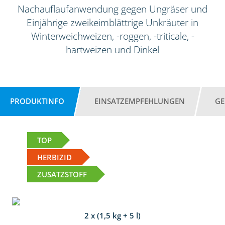
Nachauflaufanwendung gegen Ungräser und
Einjährige zweikeimblättrige Unkräuter in
Winterweichweizen, -roggen, -triticale, -
hartweizen und Dinkel
PRODUKTINFO
EINSATZEMPFEHLUNGEN
GE
TOP
HERBIZID
ZUSATZSTOFF
2 x (1,5 kg + 5 l)