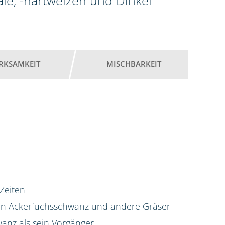
ale, -hartweizen und Dinkel
RKSAMKEIT
MISCHBARKEIT
 Zeiten
gen Ackerfuchsschwanz und andere Gräser
anz als sein Vorgänger