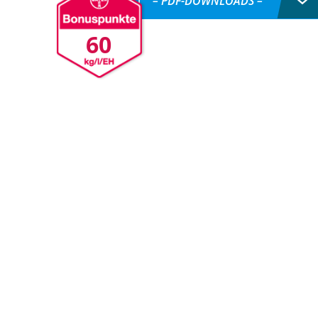
– PDF-DOWNLOADS –
60