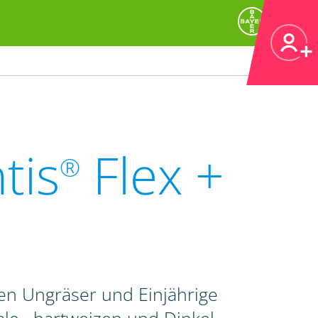
tis
Flex +
®
en Ungräser und Einjährige