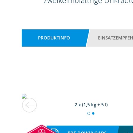
zweikeimblättrige Unkräute
PRODUKTINFO
EINSATZEMPFE
2 x (1,5 kg + 5 l)