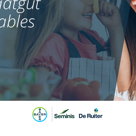
atgut
ables