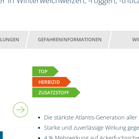
r in Winterweichweizen, -roggen, -tritic
HLUNGEN
GEFAHRENINFORMATIONEN
WI
TOP
HERBIZID
ZUSATZSTOFF
3 kg + 2 x 5 l
Die stärkste Atlantis-Generation aller
Starke und zuverlässige Wirkung ge
4 % Mehrwirkung auf Ackerfuchsschw