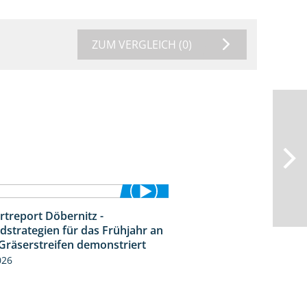
ZUM VERGLEICH
(0)
rtreport Döbernitz -
3:32
dstrategien für das Frühjahr an
Gräserstreifen demonstriert
026