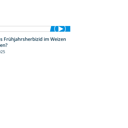
s Frühjahrsherbizid im Weizen
1:41
zen?
025