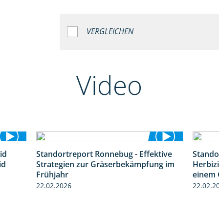
VERGLEICHEN
Video
id
Standortreport Ronnebug - Effektive
Stando
1:32
4:32
id
Strategien zur Gräserbekämpfung im
Herbizi
Frühjahr
einem 
22.02.2026
22.02.2