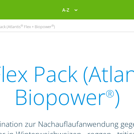
A-Z
®
®
ack (Atlantis
Flex + Biopower
)
lex Pack (Atlan
Biopower
)
®
ination zur Nachauflaufanwendung geg