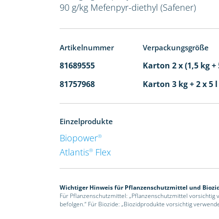
90 g/kg Mefenpyr-diethyl (Safener)
Artikelnummer
Verpackungsgröße
81689555
Karton 2 x (1,5 kg + 
81757968
Karton 3 kg + 2 x 5 
Einzelprodukte
Biopower
®
Atlantis
Flex
®
Wichtiger Hinweis für Pflanzenschutzmittel und Biozi
Für Pflanzenschutzmittel: „Pflanzenschutzmittel vorsichtig
befolgen.“ Für Biozide: „Biozidprodukte vorsichtig verwend