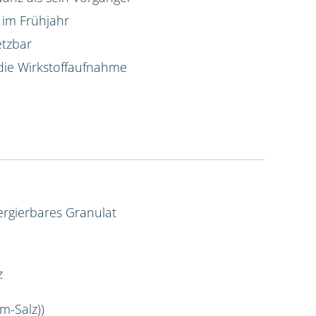
 im Frühjahr
etzbar
die Wirkstoffaufnahme
rgierbares Granulat
z
m-Salz))