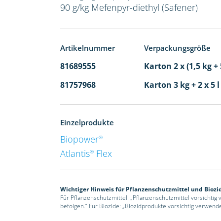
90 g/kg Mefenpyr-diethyl (Safener)
Artikelnummer
Verpackungsgröße
81689555
Karton 2 x (1,5 kg + 
81757968
Karton 3 kg + 2 x 5 
Einzelprodukte
Biopower
®
Atlantis
Flex
®
Wichtiger Hinweis für Pflanzenschutzmittel und Biozi
Für Pflanzenschutzmittel: „Pflanzenschutzmittel vorsichtig
befolgen.“ Für Biozide: „Biozidprodukte vorsichtig verwend