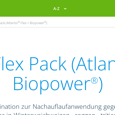
A-Z
®
®
ack (Atlantis
Flex + Biopower
)
lex Pack (Atlan
Biopower
)
®
ination zur Nachauflaufanwendung geg