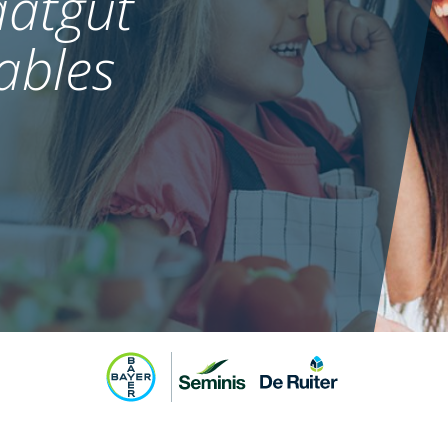
atgut
ables