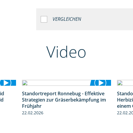
VERGLEICHEN
Video
id
Standortreport Ronnebug - Effektive
Stando
1:32
4:32
id
Strategien zur Gräserbekämpfung im
Herbizi
Frühjahr
einem 
22.02.2026
22.02.2