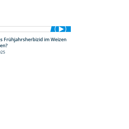
s Frühjahrsherbizid im Weizen
1:41
zen?
025