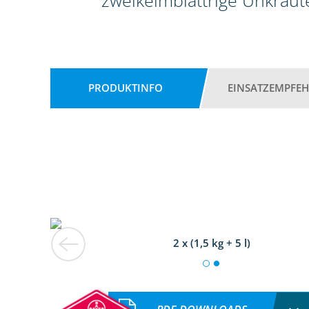
zweikeimblättrige Unkräute
PRODUKTINFO
EINSATZEMPFE
2 x (1,5 kg + 5 l)