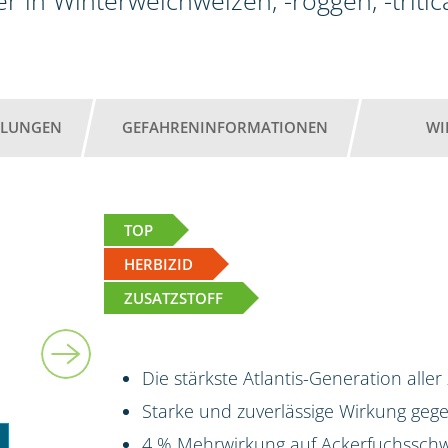
r in Winterweichweizen, -roggen, -tritic
HLUNGEN
GEFAHRENINFORMATIONEN
WI
TOP
HERBIZID
ZUSATZSTOFF
3 kg + 2 x 5 l
Die stärkste Atlantis-Generation aller
Starke und zuverlässige Wirkung ge
4 % Mehrwirkung auf Ackerfuchsschw