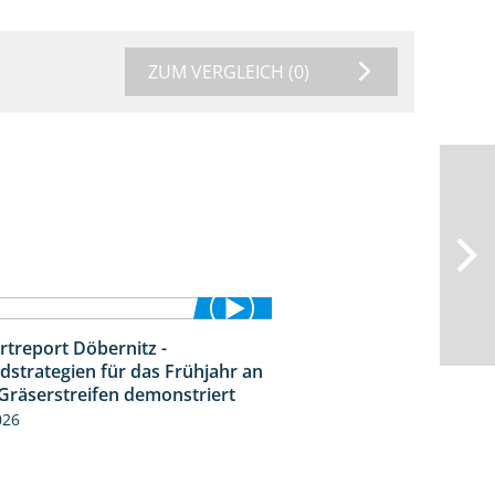
ZUM VERGLEICH
(0)
rtreport Döbernitz -
3:32
dstrategien für das Frühjahr an
Gräserstreifen demonstriert
026