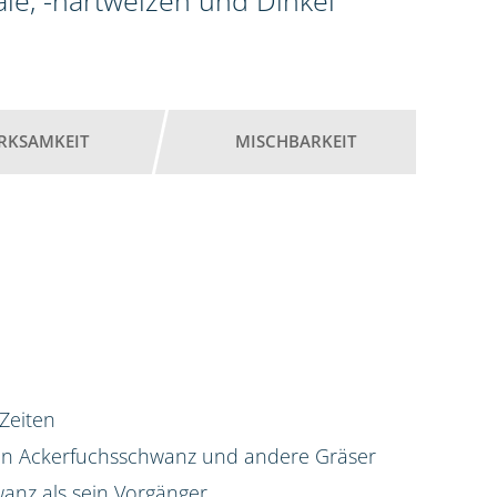
ale, -hartweizen und Dinkel
RKSAMKEIT
MISCHBARKEIT
 Zeiten
gen Ackerfuchsschwanz und andere Gräser
anz als sein Vorgänger