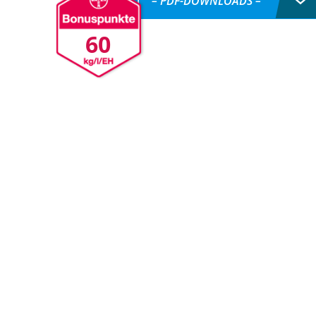
– PDF-DOWNLOADS –
60