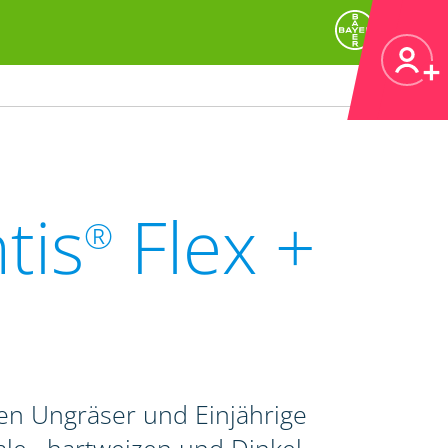
tis
Flex +
®
en Ungräser und Einjährige