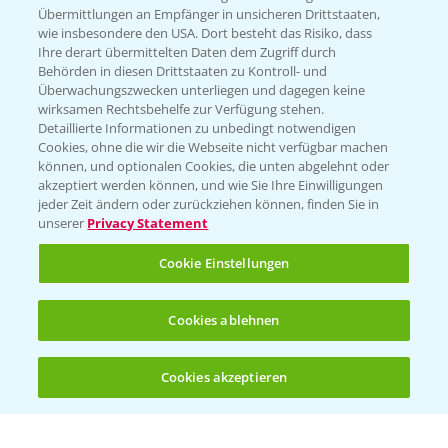
Übermittlungen an Empfänger in unsicheren Drittstaaten,
wie insbesondere den USA. Dort besteht das Risiko, dass
WEBSITE BESUCHEN
Ihre derart übermittelten Daten dem Zugriff durch
Behörden in diesen Drittstaaten zu Kontroll- und
Überwachungszwecken unterliegen und dagegen keine
wirksamen Rechtsbehelfe zur Verfügung stehen.
Detaillierte Informationen zu unbedingt notwendigen
Cookies, ohne die wir die Webseite nicht verfügbar machen
können, und optionalen Cookies, die unten abgelehnt oder
akzeptiert werden können, und wie Sie Ihre Einwilligungen
jeder Zeit ändern oder zurückziehen können, finden Sie in
unserer
Privacy Statement
Entdecken Sie unsere Agrar-Apps
Cookie Einstellungen
App Übersicht
Cookies ablehnen
Cookies akzeptieren
Öffnen
Bis zu 4 Produkte vergleichen:
(noch 4)