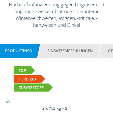
Nachauflaufanwendung gegen Ungräser und
Einjährige zweikeimblättrige Unkräuter in
Winterweichweizen, -roggen, -triticale, -
hartweizen und Dinkel
PRODUKTINFO
EINSATZEMPFEHLUNGEN
GE
TOP
HERBIZID
ZUSATZSTOFF
2 x (1,5 kg + 5 l)