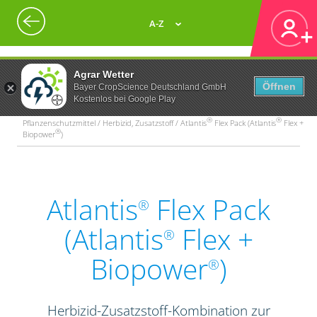
A-Z
Agrar Wetter
Öffnen
Bayer CropScience Deutschland GmbH
Kostenlos bei Google Play
®
®
Pflanzenschutzmittel / Herbizid, Zusatzstoff / Atlantis
Flex Pack (Atlantis
Flex +
®
Biopower
)
Atlantis
Flex Pack
®
(Atlantis
Flex +
®
Biopower
)
®
Herbizid-Zusatzstoff-Kombination zur