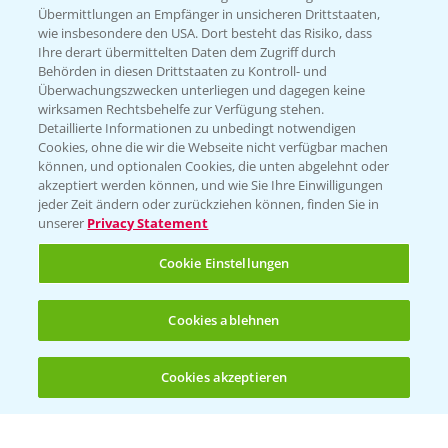
Übermittlungen an Empfänger in unsicheren Drittstaaten,
wie insbesondere den USA. Dort besteht das Risiko, dass
WEBSITE BESUCHEN
Ihre derart übermittelten Daten dem Zugriff durch
Behörden in diesen Drittstaaten zu Kontroll- und
Überwachungszwecken unterliegen und dagegen keine
wirksamen Rechtsbehelfe zur Verfügung stehen.
Detaillierte Informationen zu unbedingt notwendigen
Cookies, ohne die wir die Webseite nicht verfügbar machen
können, und optionalen Cookies, die unten abgelehnt oder
akzeptiert werden können, und wie Sie Ihre Einwilligungen
jeder Zeit ändern oder zurückziehen können, finden Sie in
unserer
Privacy Statement
Entdecken Sie unsere Agrar-Apps
Cookie Einstellungen
App Übersicht
Cookies ablehnen
Cookies akzeptieren
Öffnen
Bis zu 4 Produkte vergleichen:
(noch 4)