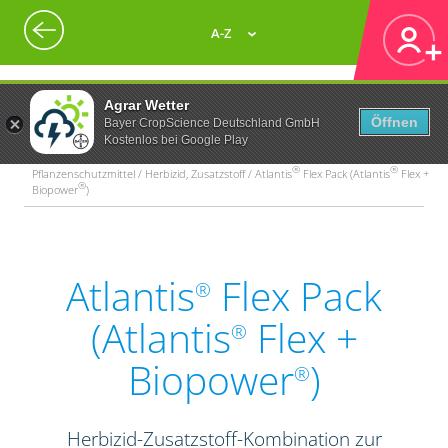
A-Z
Agrar Wetter
Öffnen
Bayer CropScience Deutschland GmbH
Kostenlos bei Google Play
®
®
Pflanzenschutzmittel / Herbizid, Zusatzstoff / Atlantis
Flex Pack (Atlantis
Flex +
®
Biopower
)
Atlantis
Flex Pack
®
(Atlantis
Flex +
®
Biopower
)
®
Herbizid-Zusatzstoff-Kombination zur