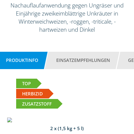
Nachauflaufanwendung gegen Ungräser und
Einjährige zweikeimblättrige Unkräuter in
Winterweichweizen, -roggen, -triticale, -
hartweizen und Dinkel
PRODUKTINFO
EINSATZEMPFEHLUNGEN
GE
TOP
HERBIZID
ZUSATZSTOFF
2 x (1,5 kg + 5 l)