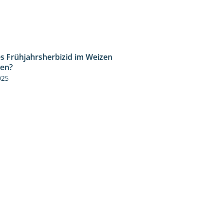
s Frühjahrsherbizid im Weizen
1:41
zen?
025