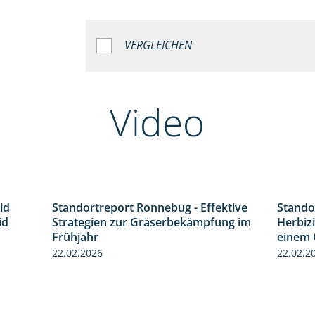
VERGLEICHEN
Video
id
Standortreport Ronnebug - Effektive
Stando
1:32
4:32
id
Strategien zur Gräserbekämpfung im
Herbizi
Frühjahr
einem 
22.02.2026
22.02.2