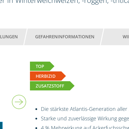
r in Winterweichweizen, -roggen, -tritic
HLUNGEN
GEFAHRENINFORMATIONEN
WI
TOP
HERBIZID
ZUSATZSTOFF
3 kg + 2 x 5 l
Die stärkste Atlantis-Generation aller
Starke und zuverlässige Wirkung ge
4 % Mehrwirkung auf Ackerfuchsschw