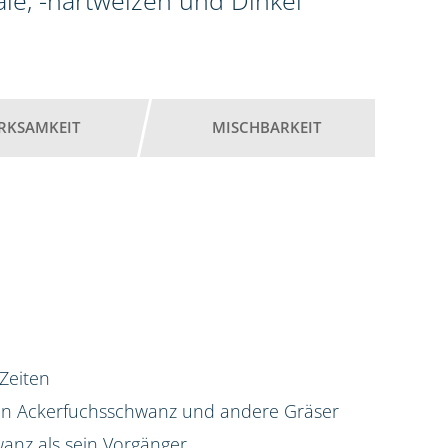
ale, -hartweizen und Dinkel
RKSAMKEIT
MISCHBARKEIT
 Zeiten
gen Ackerfuchsschwanz und andere Gräser
anz als sein Vorgänger