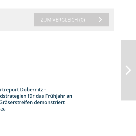
ZUM VERGLEICH
(0)
rtreport Döbernitz -
3:32
dstrategien für das Frühjahr an
Gräserstreifen demonstriert
026