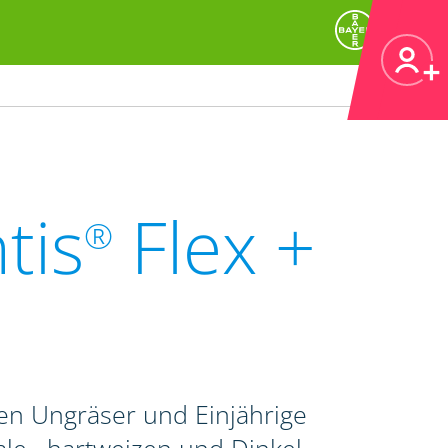
tis
Flex +
®
en Ungräser und Einjährige