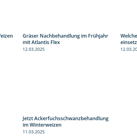
Weizen
Gräser Nachbehandlung im Frühjahr
Welche
2:39
1:33
mit Atlantis Flex
einset
12.03.2025
12.03.2
Jetzt Ackerfuchsschwanzbehandlung
1:10
im Winterweizen
11.03.2025