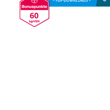
– PDF-DOWNLOADS –
60