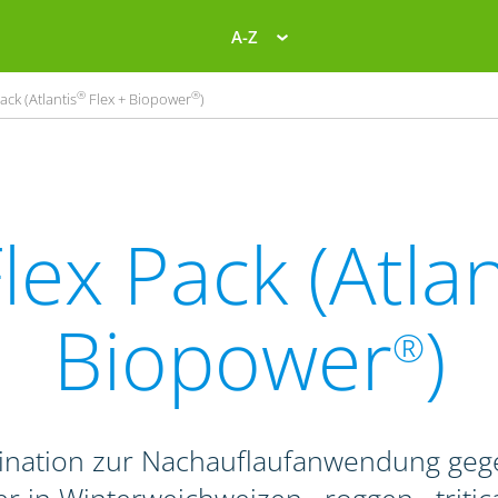
A-Z
®
®
ack (Atlantis
Flex + Biopower
)
lex Pack (Atlan
Biopower
)
®
ination zur Nachauflaufanwendung geg