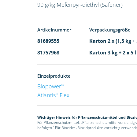
90 g/kg Mefenpyr-diethyl (Safener)
Artikelnummer
Verpackungsgröße
81689555
Karton 2 x (1,5 kg + 
81757968
Karton 3 kg + 2 x 5 
Einzelprodukte
Biopower
®
Atlantis
Flex
®
Wichtiger Hinweis für Pflanzenschutzmittel und Biozi
Für Pflanzenschutzmittel: „Pflanzenschutzmittel vorsichtig
befolgen.“ Für Biozide: „Biozidprodukte vorsichtig verwend