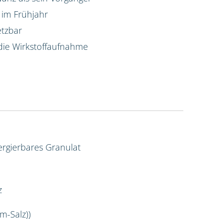
 im Frühjahr
etzbar
die Wirkstoffaufnahme
rgierbares Granulat
z
m-Salz))