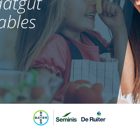
atgut
ables