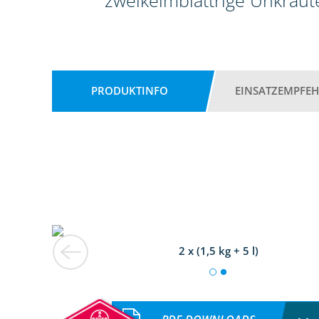
zweikeimblättrige Unkräute
PRODUKTINFO
EINSATZEMPFE
2 x (1,5 kg + 5 l)