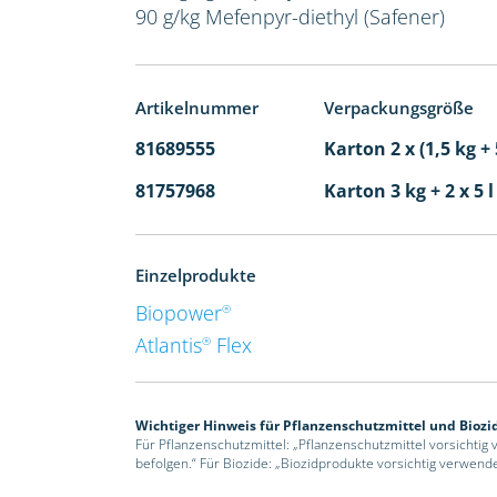
90 g/kg Mefenpyr-diethyl (Safener)
Artikelnummer
Verpackungsgröße
81689555
Karton 2 x (1,5 kg + 
81757968
Karton 3 kg + 2 x 5 
Einzelprodukte
Biopower
®
Atlantis
Flex
®
Wichtiger Hinweis für Pflanzenschutzmittel und Biozi
Für Pflanzenschutzmittel: „Pflanzenschutzmittel vorsichtig
befolgen.“ Für Biozide: „Biozidprodukte vorsichtig verwend