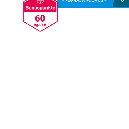
– PDF-DOWNLOADS –
60