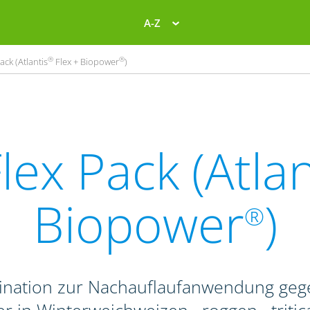
A-Z
®
®
ack (Atlantis
Flex + Biopower
)
lex Pack (Atlan
Biopower
)
®
ination zur Nachauflaufanwendung geg