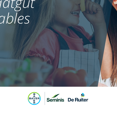
atgut
ables