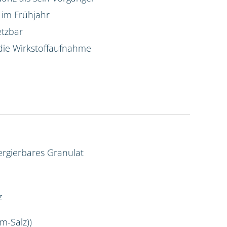
 im Frühjahr
etzbar
die Wirkstoffaufnahme
rgierbares Granulat
z
m-Salz))