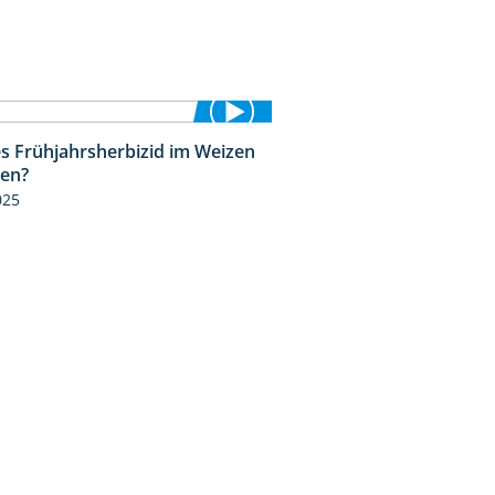
s Frühjahrsherbizid im Weizen
1:41
zen?
025