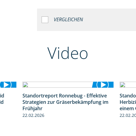
VERGLEICHEN
Video
id
Standortreport Ronnebug - Effektive
Stando
1:32
4:32
id
Strategien zur Gräserbekämpfung im
Herbizi
Frühjahr
einem 
22.02.2026
22.02.2