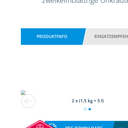
zweikeimblättrige Unkräute
PRODUKTINFO
EINSATZEMPFE
2 x (1,5 kg + 5 l)