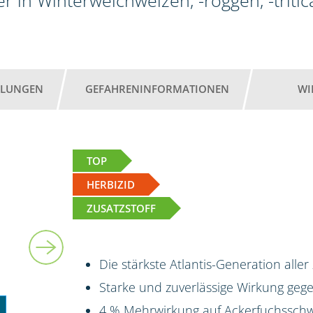
r in Winterweichweizen, -roggen, -tritic
HLUNGEN
GEFAHRENINFORMATIONEN
WI
TOP
HERBIZID
ZUSATZSTOFF
3 kg + 2 x 5 l
Die stärkste Atlantis-Generation aller
Starke und zuverlässige Wirkung ge
4 % Mehrwirkung auf Ackerfuchsschw