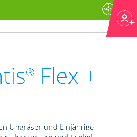
tis
Flex +
®
en Ungräser und Einjährige