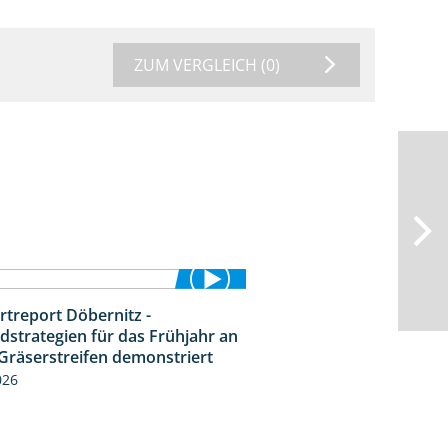
ZUM VERGLEICH
(0)
rtreport Döbernitz -
3:32
dstrategien für das Frühjahr an
Gräserstreifen demonstriert
026