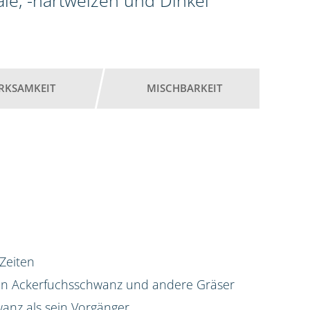
ale, -hartweizen und Dinkel
RKSAMKEIT
MISCHBARKEIT
 Zeiten
gen Ackerfuchsschwanz und andere Gräser
anz als sein Vorgänger