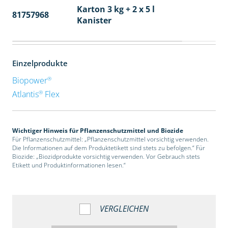
Artikelnummer
Verpackungsgröße
Paletten
Karton 2 x (1,5 kg + 5 l)
81689555
32
Kanister
Karton 3 kg + 2 x 5 l
81757968
48
Kanister
Einzelprodukte
®
Biopower
®
Atlantis
Flex
Wichtiger Hinweis für Pflanzenschutzmittel und Biozide
Für Pflanzenschutzmittel: „Pflanzenschutzmittel vorsichtig verwenden.
Die Informationen auf dem Produktetikett sind stets zu befolgen.“ Für
Biozide: „Biozidprodukte vorsichtig verwenden. Vor Gebrauch stets
Etikett und Produktinformationen lesen.“