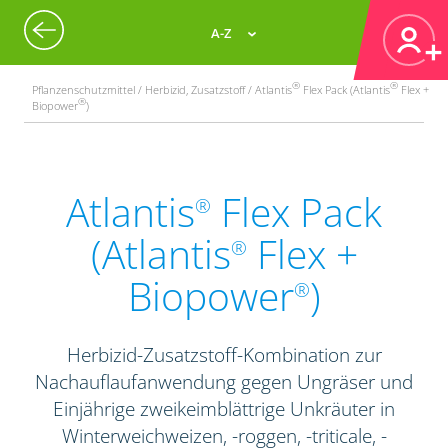
A-Z
Agrar Wetter
Öffnen
Bayer CropScience Deutschland GmbH
Kostenlos bei Google Play
®
®
Pflanzenschutzmittel / Herbizid, Zusatzstoff / Atlantis
Flex Pack (Atlantis
Flex +
®
Biopower
)
Atlantis
Flex Pack
®
(Atlantis
Flex +
®
Biopower
)
®
Herbizid-Zusatzstoff-Kombination zur