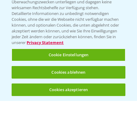
Überwachungszwecken unterliegen und dagegen keine
wirksamen Rechtsbehelfe zur Verfügung stehen.
WEBSITE BESUCHEN
Detaillierte Informationen zu unbedingt notwendigen
Cookies, ohne die wir die Webseite nicht verfügbar machen
können, und optionalen Cookies, die unten abgelehnt oder
akzeptiert werden können, und wie Sie Ihre Einwilligungen
jeder Zeit ändern oder zurückziehen können, finden Sie in
unserer
Privacy Statement
Cookie Einstellungen
Cookies ablehnen
Entdecken Sie unsere Agrar-Apps
Cookies akzeptieren
Öffnen
Bis zu 4 Produkte vergleichen:
(noch 4)
App Übersicht