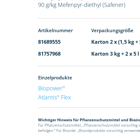
90 g/kg Mefenpyr-diethyl (Safener)
Artikelnummer
Verpackungsgröße
81689555
Karton 2 x (1,5 kg + 
81757968
Karton 3 kg + 2 x 5 
Einzelprodukte
Biopower
®
Atlantis
Flex
®
Wichtiger Hinweis für Pflanzenschutzmittel und Biozi
Für Pflanzenschutzmittel: „Pflanzenschutzmittel vorsichtig
befolgen.“ Für Biozide: „Biozidprodukte vorsichtig verwend