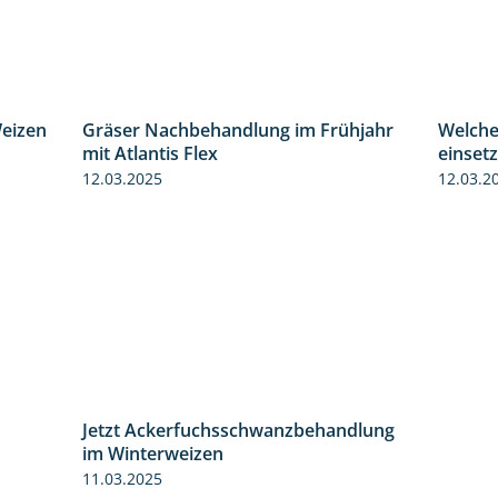
Weizen
Gräser Nachbehandlung im Frühjahr
Welche
2:39
1:33
mit Atlantis Flex
einset
12.03.2025
12.03.2
Jetzt Ackerfuchsschwanzbehandlung
1:10
im Winterweizen
11.03.2025