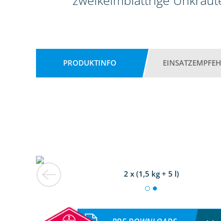
zweikeimblättrige Unkräute
PRODUKTINFO
EINSATZEMPFE
2 x (1,5 kg + 5 l)