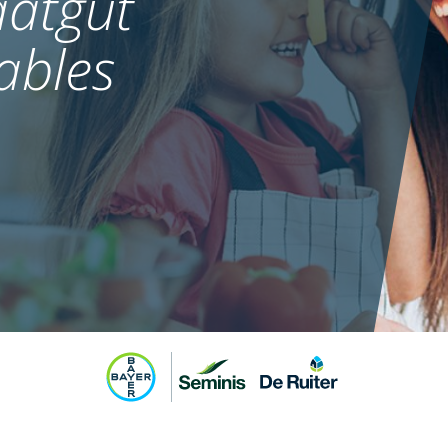
atgut
ables