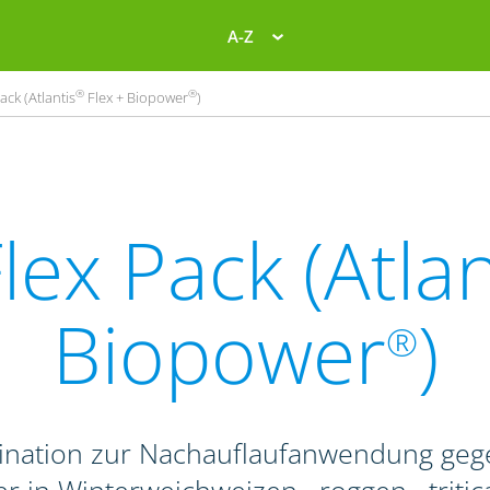
A-Z
®
®
ack (Atlantis
Flex + Biopower
)
lex Pack (Atlan
Biopower
)
®
ination zur Nachauflaufanwendung geg