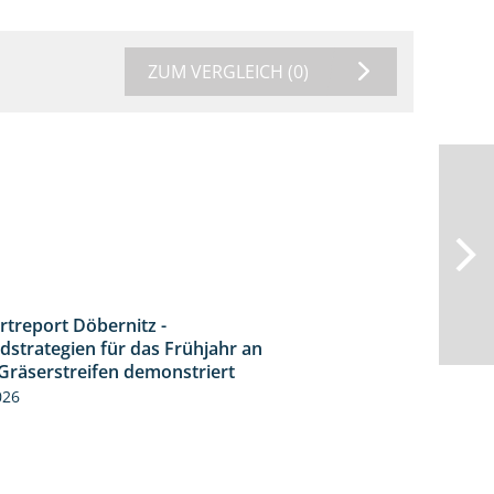
ZUM VERGLEICH
(0)
rtreport Döbernitz -
3:32
dstrategien für das Frühjahr an
Gräserstreifen demonstriert
026