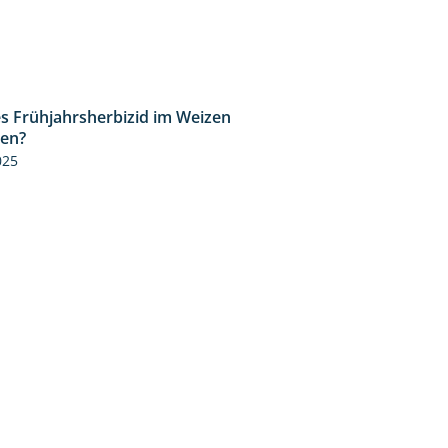
s Frühjahrsherbizid im Weizen
1:41
zen?
025