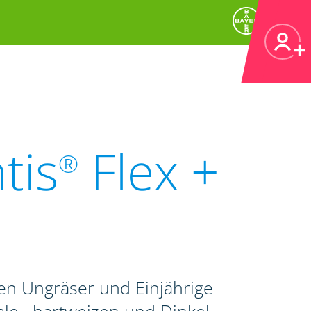
tis
Flex +
®
en Ungräser und Einjährige