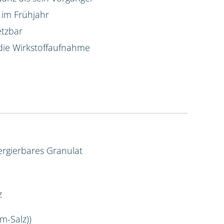
 im Frühjahr
etzbar
die Wirkstoffaufnahme
rgierbares Granulat
z
m-Salz))