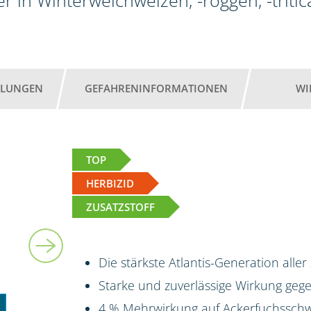
r in Winterweichweizen, -roggen, -tritic
HLUNGEN
GEFAHRENINFORMATIONEN
WI
TOP
HERBIZID
ZUSATZSTOFF
3 kg + 2 x 5 l
Die stärkste Atlantis-Generation aller
Starke und zuverlässige Wirkung ge
4 % Mehrwirkung auf Ackerfuchsschw