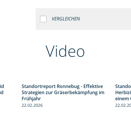
VERGLEICHEN
Video
id
Standortreport Ronnebug - Effektive
Stando
1:32
4:32
id
Strategien zur Gräserbekämpfung im
Herbizi
Frühjahr
einem 
22.02.2026
22.02.2