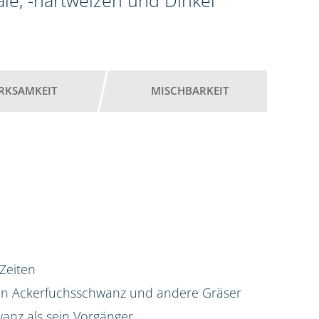
ale, -hartweizen und Dinkel
RKSAMKEIT
MISCHBARKEIT
 Zeiten
gen Ackerfuchsschwanz und andere Gräser
anz als sein Vorgänger