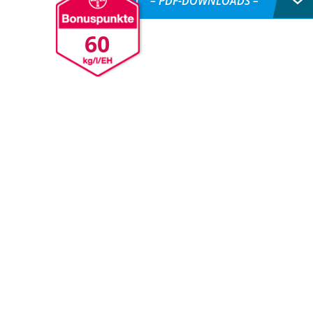
– PDF-DOWNLOADS –
60