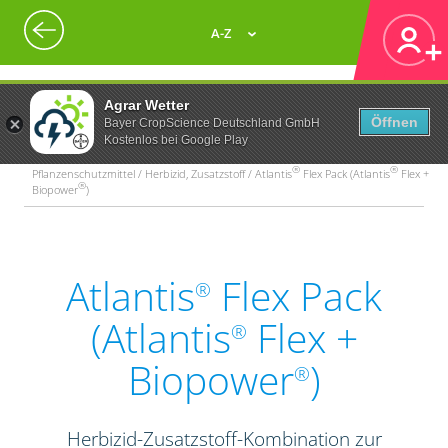
A-Z
Agrar Wetter
Öffnen
Bayer CropScience Deutschland GmbH
Kostenlos bei Google Play
®
®
Pflanzenschutzmittel / Herbizid, Zusatzstoff / Atlantis
Flex Pack (Atlantis
Flex +
®
Biopower
)
Atlantis
Flex Pack
®
(Atlantis
Flex +
®
Biopower
)
®
Herbizid-Zusatzstoff-Kombination zur