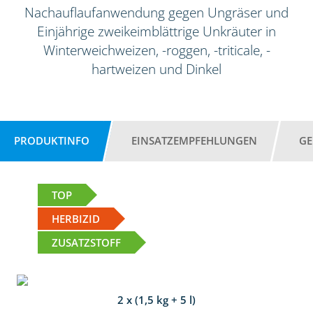
Nachauflaufanwendung gegen Ungräser und
Einjährige zweikeimblättrige Unkräuter in
Winterweichweizen, -roggen, -triticale, -
hartweizen und Dinkel
PRODUKTINFO
EINSATZEMPFEHLUNGEN
GE
TOP
HERBIZID
ZUSATZSTOFF
2 x (1,5 kg + 5 l)