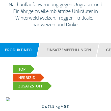
Nachauflaufanwendung gegen Ungräser und
Einjährige zweikeimblättrige Unkräuter in
Winterweichweizen, -roggen, -triticale, -
hartweizen und Dinkel
PRODUKTINFO
EINSATZEMPFEHLUNGEN
GE
TOP
HERBIZID
ZUSATZSTOFF
2 x (1,5 kg + 5 l)