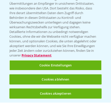
Übermittlungen an Empfänger in unsicheren Drittstaaten,
wie insbesondere den USA. Dort besteht das Risiko, dass
WEBSITE BESUCHEN
Ihre derart übermittelten Daten dem Zugriff durch
Behörden in diesen Drittstaaten zu Kontroll- und
Überwachungszwecken unterliegen und dagegen keine
wirksamen Rechtsbehelfe zur Verfügung stehen.
Detaillierte Informationen zu unbedingt notwendigen
Cookies, ohne die wir die Webseite nicht verfügbar machen
können, und optionalen Cookies, die unten abgelehnt oder
akzeptiert werden können, und wie Sie Ihre Einwilligungen
jeder Zeit ändern oder zurückziehen können, finden Sie in
unserer
Privacy Statement
Entdecken Sie unsere Agrar-Apps
Cookie Einstellungen
App Übersicht
Cookies ablehnen
Cookies akzeptieren
Öffnen
Bis zu 4 Produkte vergleichen:
(noch 4)