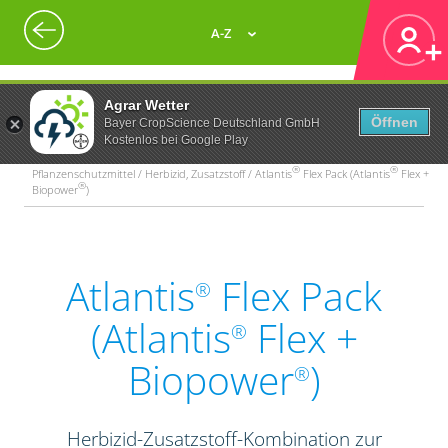
A-Z
Agrar Wetter
Öffnen
Bayer CropScience Deutschland GmbH
Kostenlos bei Google Play
®
®
Pflanzenschutzmittel / Herbizid, Zusatzstoff / Atlantis
Flex Pack (Atlantis
Flex +
®
Biopower
)
Atlantis
Flex Pack
®
(Atlantis
Flex +
®
Biopower
)
®
Herbizid-Zusatzstoff-Kombination zur