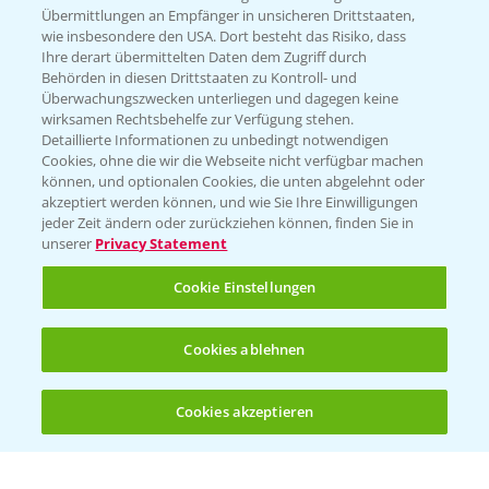
Übermittlungen an Empfänger in unsicheren Drittstaaten,
wie insbesondere den USA. Dort besteht das Risiko, dass
WEBSITE BESUCHEN
Ihre derart übermittelten Daten dem Zugriff durch
Behörden in diesen Drittstaaten zu Kontroll- und
Überwachungszwecken unterliegen und dagegen keine
wirksamen Rechtsbehelfe zur Verfügung stehen.
Detaillierte Informationen zu unbedingt notwendigen
Cookies, ohne die wir die Webseite nicht verfügbar machen
können, und optionalen Cookies, die unten abgelehnt oder
akzeptiert werden können, und wie Sie Ihre Einwilligungen
jeder Zeit ändern oder zurückziehen können, finden Sie in
unserer
Privacy Statement
Entdecken Sie unsere Agrar-Apps
Cookie Einstellungen
App Übersicht
Cookies ablehnen
Cookies akzeptieren
Öffnen
Bis zu 4 Produkte vergleichen:
(noch 4)