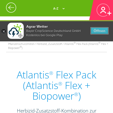
A-Z
Agrar Wetter
Öffnen
Bayer CropScience Deutschland GmbH
Kostenlos bei Google Play
®
®
Pflanzenschutzmittel / Herbizid, Zusatzstoff / Atlantis
Flex Pack (Atlantis
Flex +
®
Biopower
)
Atlantis
Flex Pack
®
(Atlantis
Flex +
®
Biopower
)
®
Herbizid-Zusatzstoff-Kombination zur