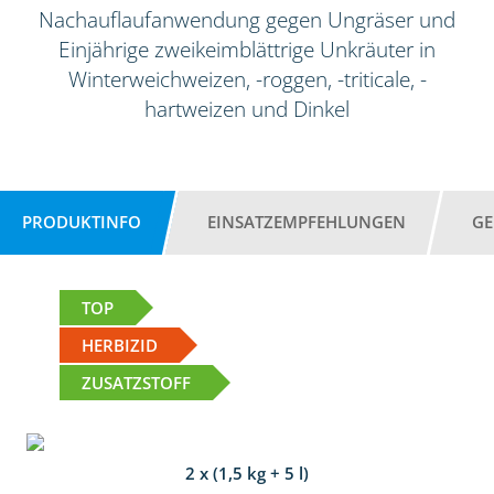
Nachauflaufanwendung gegen Ungräser und
Einjährige zweikeimblättrige Unkräuter in
Winterweichweizen, -roggen, -triticale, -
hartweizen und Dinkel
PRODUKTINFO
EINSATZEMPFEHLUNGEN
GE
TOP
HERBIZID
ZUSATZSTOFF
2 x (1,5 kg + 5 l)