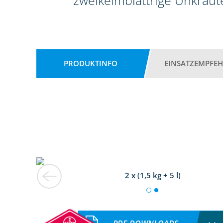
zweikeimblättrige Unkräute
PRODUKTINFO
EINSATZEMPFE
2 x (1,5 kg + 5 l)