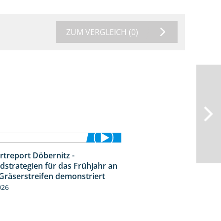
ZUM VERGLEICH
(0)
rtreport Döbernitz -
3:32
dstrategien für das Frühjahr an
Gräserstreifen demonstriert
026