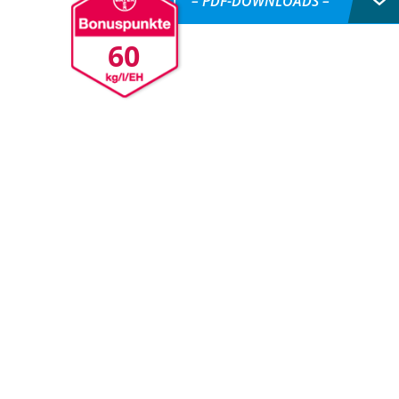
– PDF-DOWNLOADS –
60