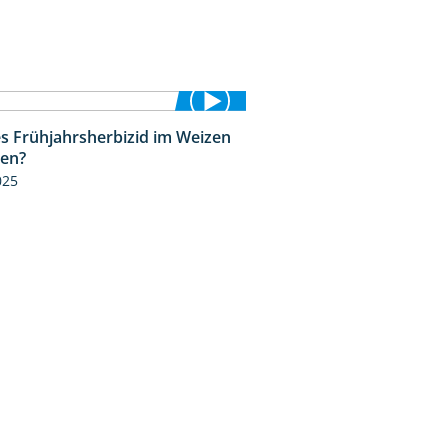
s Frühjahrsherbizid im Weizen
1:41
zen?
025