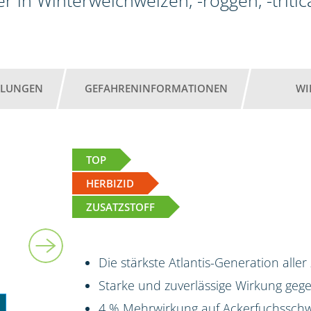
r in Winterweichweizen, -roggen, -tritic
HLUNGEN
GEFAHRENINFORMATIONEN
WI
TOP
HERBIZID
ZUSATZSTOFF
3 kg + 2 x 5 l
Die stärkste Atlantis-Generation aller
Starke und zuverlässige Wirkung ge
4 % Mehrwirkung auf Ackerfuchsschw