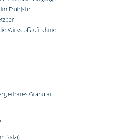
 im Frühjahr
etzbar
die Wirkstoffaufnahme
rgierbares Granulat
z
m-Salz))