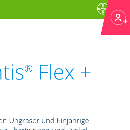
tis
Flex +
®
en Ungräser und Einjährige