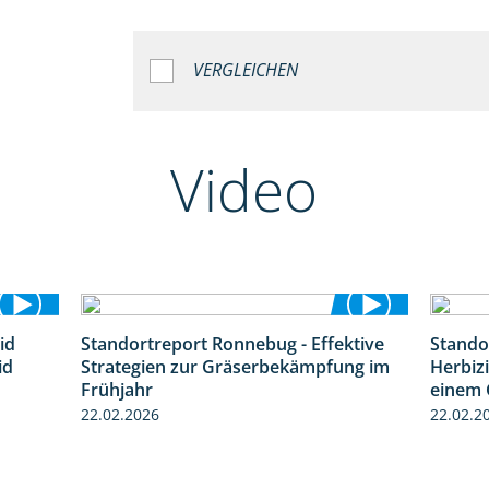
VERGLEICHEN
Video
id
Standortreport Ronnebug - Effektive
Stando
1:32
4:32
id
Strategien zur Gräserbekämpfung im
Herbizi
Frühjahr
einem 
22.02.2026
22.02.2