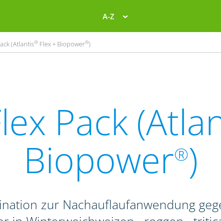
A-Z
®
®
ack (Atlantis
Flex + Biopower
)
lex Pack (Atlan
Biopower
)
®
ination zur Nachauflaufanwendung geg