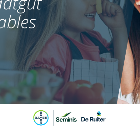
atgut
ables