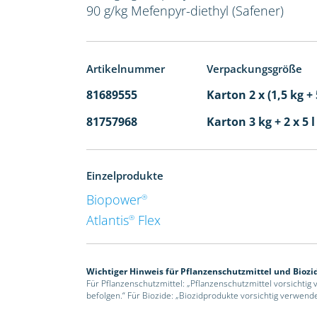
90 g/kg Mefenpyr-diethyl (Safener)
Artikelnummer
Verpackungsgröße
81689555
Karton 2 x (1,5 kg + 
81757968
Karton 3 kg + 2 x 5 
Einzelprodukte
Biopower
®
Atlantis
Flex
®
Wichtiger Hinweis für Pflanzenschutzmittel und Biozi
Für Pflanzenschutzmittel: „Pflanzenschutzmittel vorsichtig
befolgen.“ Für Biozide: „Biozidprodukte vorsichtig verwend