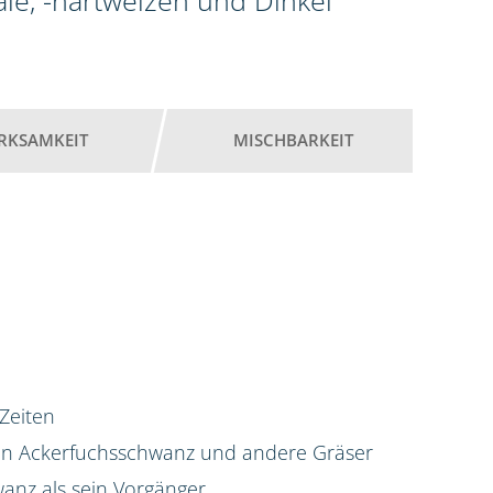
ale, -hartweizen und Dinkel
RKSAMKEIT
MISCHBARKEIT
 Zeiten
gen Ackerfuchsschwanz und andere Gräser
anz als sein Vorgänger