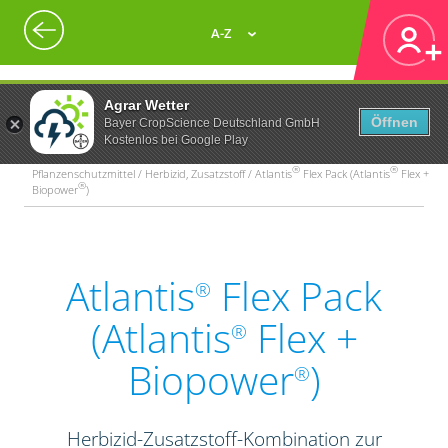
A-Z
Agrar Wetter
Öffnen
Bayer CropScience Deutschland GmbH
Kostenlos bei Google Play
®
®
Pflanzenschutzmittel / Herbizid, Zusatzstoff / Atlantis
Flex Pack (Atlantis
Flex +
®
Biopower
)
Atlantis
Flex Pack
®
(Atlantis
Flex +
®
Biopower
)
®
Herbizid-Zusatzstoff-Kombination zur