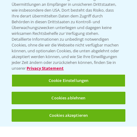
Übermittlungen an Empfänger in unsicheren Drittstaaten,
wie insbesondere den USA. Dort besteht das Risiko, dass
WEBSITE BESUCHEN
Ihre derart übermittelten Daten dem Zugriff durch
Behörden in diesen Drittstaaten zu Kontroll- und
Überwachungszwecken unterliegen und dagegen keine
wirksamen Rechtsbehelfe zur Verfügung stehen.
Detaillierte Informationen zu unbedingt notwendigen
Cookies, ohne die wir die Webseite nicht verfügbar machen
können, und optionalen Cookies, die unten abgelehnt oder
akzeptiert werden können, und wie Sie Ihre Einwilligungen
jeder Zeit ändern oder zurückziehen können, finden Sie in
unserer
Privacy Statement
Entdecken Sie unsere Agrar-Apps
Cookie Einstellungen
App Übersicht
Cookies ablehnen
Cookies akzeptieren
Öffnen
Bis zu 4 Produkte vergleichen:
(noch 4)