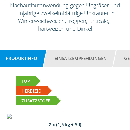
Nachauflaufanwendung gegen Ungräser und
Einjährige zweikeimblättrige Unkräuter in
Winterweichweizen, -roggen, -triticale, -
hartweizen und Dinkel
PRODUKTINFO
EINSATZEMPFEHLUNGEN
GE
TOP
HERBIZID
ZUSATZSTOFF
2 x (1,5 kg + 5 l)