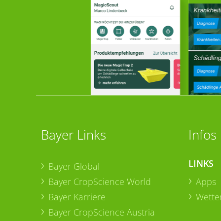
Bayer Links
Infos
LINKS
Bayer Global
Bayer CropScience World
Apps
Bayer Karriere
Wetter
Bayer CropScience Austria