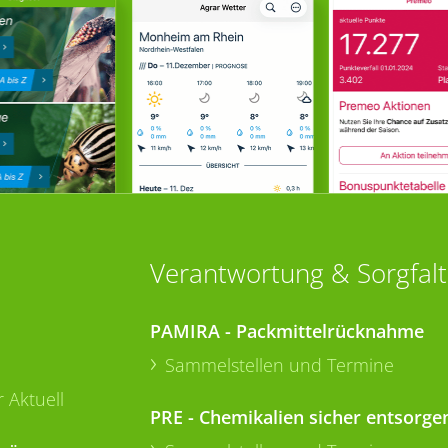
Verantwortung & Sorgfalt
PAMIRA - Packmittelrücknahme
Sammelstellen und Termine
 Aktuell
PRE - Chemikalien sicher entsorge