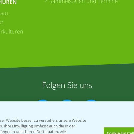
Sammelstellen und Termine
HÜREN
bau
ut
rkulturen
Folgen Sie uns
er Website besser zu verstehen, unsere Website
 Ihre Einwilligung umfasst auch die in der
nger in unsicheren Drittstaaten, wie
Cookie Einste