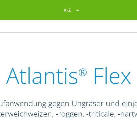
A-Z
Atlantis
Flex
®
aufanwendung gegen Ungräser und einjäh
erweichweizen, -roggen, -triticale, -har