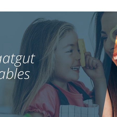
atgut
ables